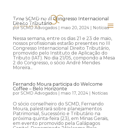
Time SCMD no III Congresso Internacional
Direito Tributário
por
SCMD Advogados
|
maio 20, 2024
|
Notícias
Nessa semana, entre os dias 21 e 23 de maio,
nossos profissionais estarão presentes no III
Congresso Internacional Direito Tributário,
promovido pelo Instituto de Aplicação do
Tributo (IAT). No dia 21/05, compondo a Mesa
2 do Congresso, o sócio André Mendes
Moreira...
Fernando Moura participa do Welcome
Coffee – Belo Horizonte
por
SCMD Advogados
|
maio 17, 2024
|
Notícias
O sócio conselheiro do SCMD, Fernando
Moura, palestrará sobre planejamentos
Patrimonial, Sucessório e Tributário na
próxima quinta-feira (23), em Minas Gerais,
em evento promovido pela Galápagos