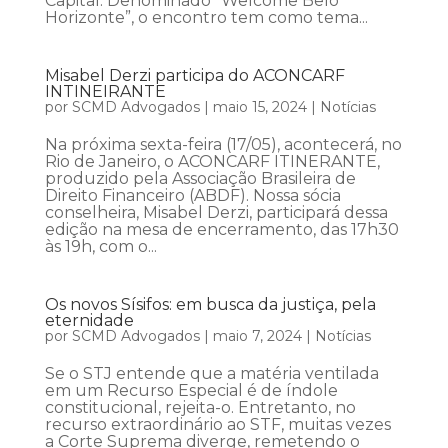
Capital. Denominado “Welcome Belo
Horizonte”, o encontro tem como tema...
Misabel Derzi participa do ACONCARF
INTINEIRANTE
por
SCMD Advogados
|
maio 15, 2024
|
Notícias
Na próxima sexta-feira (17/05), acontecerá, no
Rio de Janeiro, o ACONCARF ITINERANTE,
produzido pela Associação Brasileira de
Direito Financeiro (ABDF). Nossa sócia
conselheira, Misabel Derzi, participará dessa
edição na mesa de encerramento, das 17h30
às 19h, com o...
Os novos Sísifos: em busca da justiça, pela
eternidade
por
SCMD Advogados
|
maio 7, 2024
|
Notícias
Se o STJ entende que a matéria ventilada
em um Recurso Especial é de índole
constitucional, rejeita-o. Entretanto, no
recurso extraordinário ao STF, muitas vezes
a Corte Suprema diverge, remetendo o