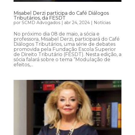
Misabel Derzi participa do Café Diálogos
Tributários, da FESDT
por
SCMD Advogados
|
abr 24, 2024
|
Notícias
No próximo dia 08 de maio, a sócia e
professora, Misabel Derzi, participará do Café
Diálogos Tributários, uma série de debates
promovida pela Fundação Escola Superior
de Direito Tributário (FESDT). Nesta edição, a
sócia falará sobre o tema “Modulação de
efeitos,...