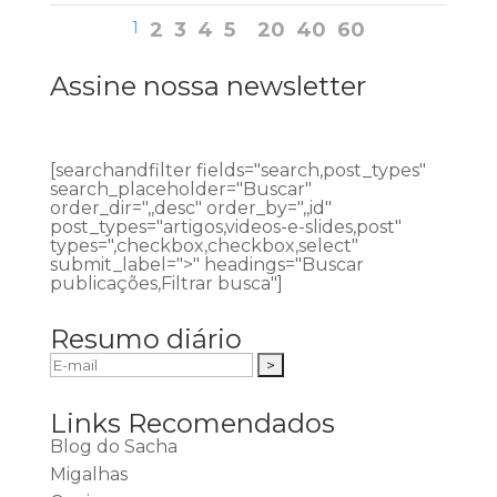
1
2
3
4
5
20
40
60
Assine nossa newsletter
[searchandfilter fields="search,post_types"
search_placeholder="Buscar"
order_dir=",,desc" order_by=",,id"
post_types="artigos,videos-e-slides,post"
types=",checkbox,checkbox,select"
submit_label=">" headings="Buscar
publicações,Filtrar busca"]
Resumo diário
Links Recomendados
Blog do Sacha
Migalhas