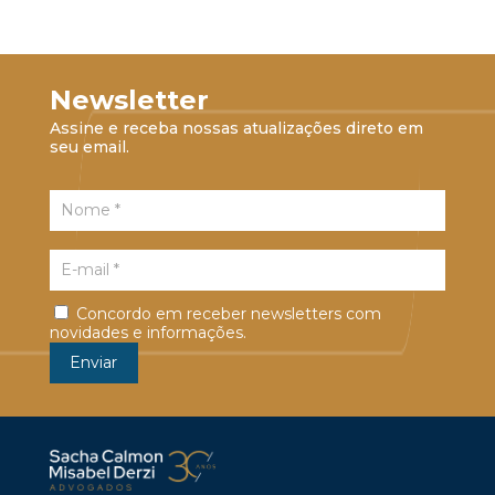
Newsletter
Assine e receba nossas atualizações direto em
seu email.
Concordo em receber newsletters com
novidades e informações.