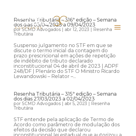
Resenha Tributária – 316ª edição – Semana
dos dias 03/04/2023 a 09/04/2023
por
SCMD Advogados
|
abr 12, 2023
|
Resenha
Tributária
Suspenso julgamento no STF em que se
discute o termo inicial da contagem do
prazo prescricional em ações de repetição
de indébito de tributo declarado
inconstitucional 04 de abril de 2023 | ADPF
248/DF | Plenário do STF O Ministro Ricardo
Lewandowski – Relator –...
Resenha Tributária – 315ª edição – Semana
dos dias 27/03/2023 a 02/04/2023
por
SCMD Advogados
|
abr 5, 2023
|
Resenha
Tributária
STF entende pela aplicação de Termo de
Acordo como parâmetro de modulação dos
efeitos da decisão que declarou
inconstitucional lei estadual que autorizou a