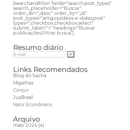
[searchandfilter fields="search,post_types"
search_placeholder="Buscar"
order_dir=",,desc" order_by=",,id"
post_types="artigos,videos-e-slides,post"
types=",checkbox,checkbox,select"
submit_label=">" headings="Buscar
publicações,Filtrar busca"]
Resumo diário
Links Recomendados
Blog do Sacha
Migalhas
Conjur
JusBrasil
Valor Econômico
Arquivo
maio 2024
(4)