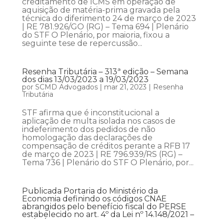
creditamento de ICMS em operação de
aquisição de matéria-prima gravada pela
técnica do diferimento 24 de março de 2023
| RE 781.926/GO (RG) – Tema 694 | Plenário
do STF O Plenário, por maioria, fixou a
seguinte tese de repercussão...
Resenha Tributária – 313ª edição – Semana
dos dias 13/03/2023 a 19/03/2023
por
SCMD Advogados
|
mar 21, 2023
|
Resenha
Tributária
STF afirma que é inconstitucional a
aplicação de multa isolada nos casos de
indeferimento dos pedidos de não
homologação das declarações de
compensação de créditos perante a RFB 17
de março de 2023 | RE 796.939/RS (RG) –
Tema 736 | Plenário do STF O Plenário, por...
Publicada Portaria do Ministério da
Economia definindo os códigos CNAE
abrangidos pelo benefício fiscal do PERSE
estabelecido no art. 4º da Lei nº 14.148/2021 –