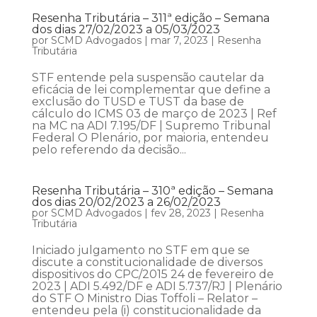
Resenha Tributária – 311ª edição – Semana
dos dias 27/02/2023 a 05/03/2023
por
SCMD Advogados
|
mar 7, 2023
|
Resenha
Tributária
STF entende pela suspensão cautelar da
eficácia de lei complementar que define a
exclusão do TUSD e TUST da base de
cálculo do ICMS 03 de março de 2023 | Ref
na MC na ADI 7.195/DF | Supremo Tribunal
Federal O Plenário, por maioria, entendeu
pelo referendo da decisão...
Resenha Tributária – 310ª edição – Semana
dos dias 20/02/2023 a 26/02/2023
por
SCMD Advogados
|
fev 28, 2023
|
Resenha
Tributária
Iniciado julgamento no STF em que se
discute a constitucionalidade de diversos
dispositivos do CPC/2015 24 de fevereiro de
2023 | ADI 5.492/DF e ADI 5.737/RJ | Plenário
do STF O Ministro Dias Toffoli – Relator –
entendeu pela (i) constitucionalidade da