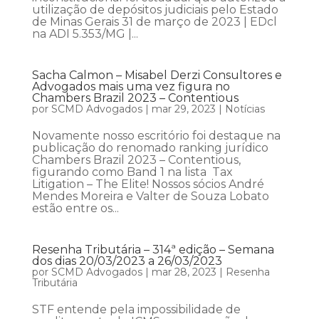
utilização de depósitos judiciais pelo Estado
de Minas Gerais 31 de março de 2023 | EDcl
na ADI 5.353/MG |...
Sacha Calmon – Misabel Derzi Consultores e
Advogados mais uma vez figura no
Chambers Brazil 2023 – Contentious
por
SCMD Advogados
|
mar 29, 2023
|
Notícias
Novamente nosso escritório foi destaque na
publicação do renomado ranking jurídico
Chambers Brazil 2023 – Contentious,
figurando como Band 1 na lista Tax
Litigation – The Elite! Nossos sócios André
Mendes Moreira e Valter de Souza Lobato
estão entre os...
Resenha Tributária – 314ª edição – Semana
dos dias 20/03/2023 a 26/03/2023
por
SCMD Advogados
|
mar 28, 2023
|
Resenha
Tributária
STF entende pela impossibilidade de