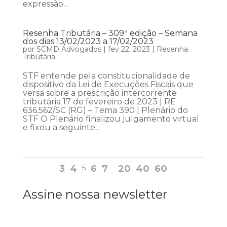
expressão...
Resenha Tributária – 309ª edição – Semana
dos dias 13/02/2023 a 17/02/2023
por
SCMD Advogados
|
fev 22, 2023
|
Resenha
Tributária
STF entende pela constitucionalidade de
dispositivo da Lei de Execuções Fiscais que
versa sobre a prescrição intercorrente
tributária 17 de fevereiro de 2023 | RE
636.562/SC (RG) – Tema 390 | Plenário do
STF O Plenário finalizou julgamento virtual
e fixou a seguinte...
3
4
5
6
7
20
40
60
Assine nossa newsletter