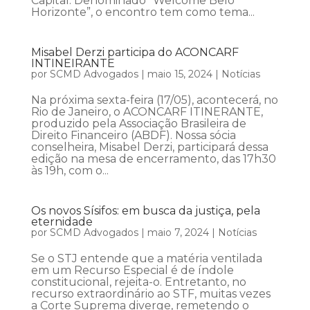
Capital. Denominado “Welcome Belo
Horizonte”, o encontro tem como tema...
Misabel Derzi participa do ACONCARF
INTINEIRANTE
por
SCMD Advogados
|
maio 15, 2024
|
Notícias
Na próxima sexta-feira (17/05), acontecerá, no
Rio de Janeiro, o ACONCARF ITINERANTE,
produzido pela Associação Brasileira de
Direito Financeiro (ABDF). Nossa sócia
conselheira, Misabel Derzi, participará dessa
edição na mesa de encerramento, das 17h30
às 19h, com o...
Os novos Sísifos: em busca da justiça, pela
eternidade
por
SCMD Advogados
|
maio 7, 2024
|
Notícias
Se o STJ entende que a matéria ventilada
em um Recurso Especial é de índole
constitucional, rejeita-o. Entretanto, no
recurso extraordinário ao STF, muitas vezes
a Corte Suprema diverge, remetendo o