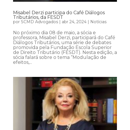
Misabel Derzi participa do Café Diálogos
Tributários, da FESDT
por
SCMD Advogados
|
abr 24, 2024
|
Notícias
No próximo dia 08 de maio, a sócia e
professora, Misabel Derzi, participará do Café
Diálogos Tributários, uma série de debates
promovida pela Fundação Escola Superior
de Direito Tributário (FESDT). Nesta edição, a
sócia falará sobre o tema “Modulação de
efeitos,...