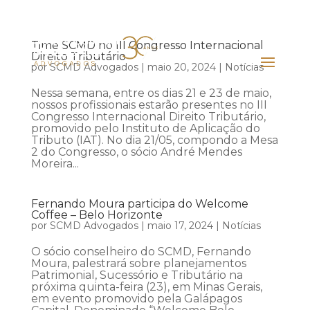
Time SCMD no III Congresso Internacional
Direito Tributário
por
SCMD Advogados
|
maio 20, 2024
|
Notícias
Nessa semana, entre os dias 21 e 23 de maio,
nossos profissionais estarão presentes no III
Congresso Internacional Direito Tributário,
promovido pelo Instituto de Aplicação do
Tributo (IAT). No dia 21/05, compondo a Mesa
2 do Congresso, o sócio André Mendes
Moreira...
Fernando Moura participa do Welcome
Coffee – Belo Horizonte
por
SCMD Advogados
|
maio 17, 2024
|
Notícias
O sócio conselheiro do SCMD, Fernando
Moura, palestrará sobre planejamentos
Patrimonial, Sucessório e Tributário na
próxima quinta-feira (23), em Minas Gerais,
em evento promovido pela Galápagos