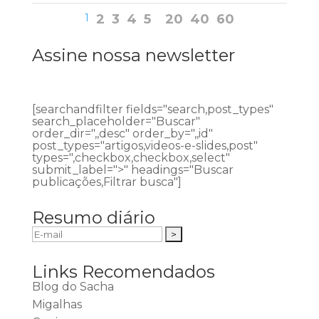
1
2
3
4
5
20
40
60
Assine nossa newsletter
[searchandfilter fields="search,post_types"
search_placeholder="Buscar"
order_dir=",,desc" order_by=",,id"
post_types="artigos,videos-e-slides,post"
types=",checkbox,checkbox,select"
submit_label=">" headings="Buscar
publicações,Filtrar busca"]
Resumo diário
Links Recomendados
Blog do Sacha
Migalhas