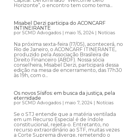
Capital. Denominado “Welcome Belo
Horizonte”, o encontro tem como tema...
Misabel Derzi participa do ACONCARF
INTINEIRANTE
por
SCMD Advogados
|
maio 15, 2024
|
Notícias
Na próxima sexta-feira (17/05), acontecerá, no
Rio de Janeiro, o ACONCARF ITINERANTE,
produzido pela Associação Brasileira de
Direito Financeiro (ABDF). Nossa sócia
conselheira, Misabel Derzi, participará dessa
edição na mesa de encerramento, das 17h30
às 19h, com o...
Os novos Sísifos: em busca da justiça, pela
eternidade
por
SCMD Advogados
|
maio 7, 2024
|
Notícias
Se o STJ entende que a matéria ventilada
em um Recurso Especial é de índole
constitucional, rejeita-o. Entretanto, no
recurso extraordinário ao STF, muitas vezes
a Corte Suprema diverge, remetendo o