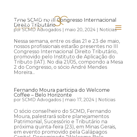
Time SCMD no III Congresso Internacional
Direito Tributário
por
SCMD Advogados
|
maio 20, 2024
|
Notícias
Nessa semana, entre os dias 21 e 23 de maio,
nossos profissionais estarão presentes no III
Congresso Internacional Direito Tributário,
promovido pelo Instituto de Aplicação do
Tributo (IAT). No dia 21/05, compondo a Mesa
2 do Congresso, o sócio André Mendes
Moreira...
Fernando Moura participa do Welcome
Coffee – Belo Horizonte
por
SCMD Advogados
|
maio 17, 2024
|
Notícias
O sócio conselheiro do SCMD, Fernando
Moura, palestrará sobre planejamentos
Patrimonial, Sucessório e Tributário na
próxima quinta-feira (23), em Minas Gerais,
em evento promovido pela Galápagos