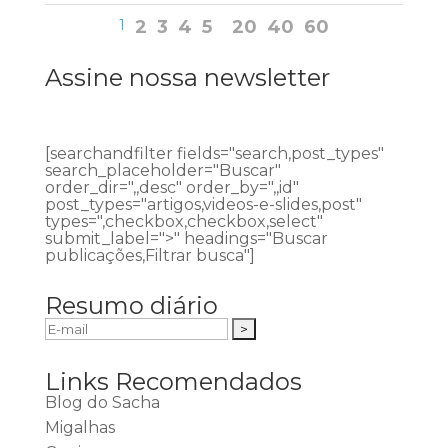
1
2
3
4
5
20
40
60
Assine nossa newsletter
[searchandfilter fields="search,post_types"
search_placeholder="Buscar"
order_dir=",,desc" order_by=",,id"
post_types="artigos,videos-e-slides,post"
types=",checkbox,checkbox,select"
submit_label=">" headings="Buscar
publicações,Filtrar busca"]
Resumo diário
Links Recomendados
Blog do Sacha
Migalhas