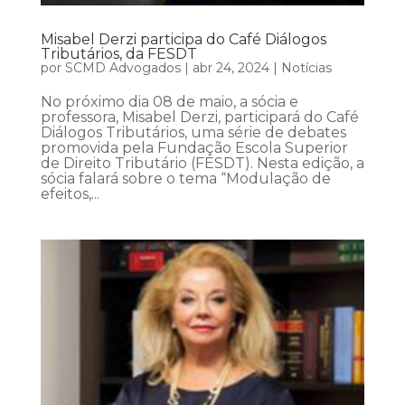
Misabel Derzi participa do Café Diálogos
Tributários, da FESDT
por
SCMD Advogados
|
abr 24, 2024
|
Notícias
No próximo dia 08 de maio, a sócia e
professora, Misabel Derzi, participará do Café
Diálogos Tributários, uma série de debates
promovida pela Fundação Escola Superior
de Direito Tributário (FESDT). Nesta edição, a
sócia falará sobre o tema “Modulação de
efeitos,...