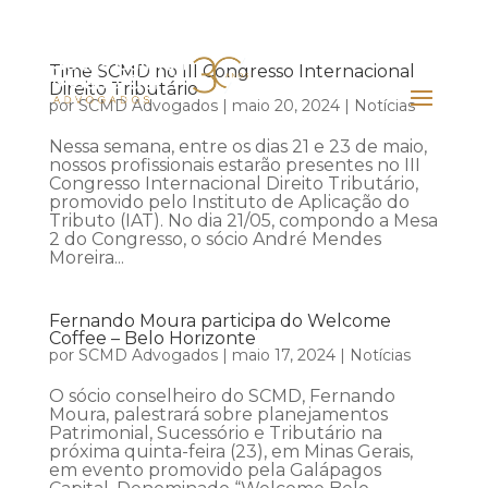
Time SCMD no III Congresso Internacional
Direito Tributário
por
SCMD Advogados
|
maio 20, 2024
|
Notícias
Nessa semana, entre os dias 21 e 23 de maio,
nossos profissionais estarão presentes no III
Congresso Internacional Direito Tributário,
promovido pelo Instituto de Aplicação do
Tributo (IAT). No dia 21/05, compondo a Mesa
2 do Congresso, o sócio André Mendes
Moreira...
Fernando Moura participa do Welcome
Coffee – Belo Horizonte
por
SCMD Advogados
|
maio 17, 2024
|
Notícias
O sócio conselheiro do SCMD, Fernando
Moura, palestrará sobre planejamentos
Patrimonial, Sucessório e Tributário na
próxima quinta-feira (23), em Minas Gerais,
em evento promovido pela Galápagos