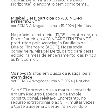
Capital. Denominado “Welcome Belo
Horizonte”, o encontro tem como tema...
Misabel Derzi participa do ACONCARF
INTINEIRANTE
por
SCMD Advogados
|
maio 15, 2024
|
Notícias
Na próxima sexta-feira (17/05), acontecerá, no
Rio de Janeiro, o ACONCARF ITINERANTE,
produzido pela Associação Brasileira de
Direito Financeiro (ABDF). Nossa sócia
conselheira, Misabel Derzi, participará dessa
edição na mesa de encerramento, das 17h30
às 19h, com o...
Os novos Sísifos: em busca da justiça, pela
eternidade
por
SCMD Advogados
|
maio 7, 2024
|
Notícias
Se o STJ entende que a matéria ventilada
em um Recurso Especial é de índole
constitucional, rejeita-o. Entretanto, no
recurso extraordinário ao STF, muitas vezes
a Corte Suprema diverge, remetendo o