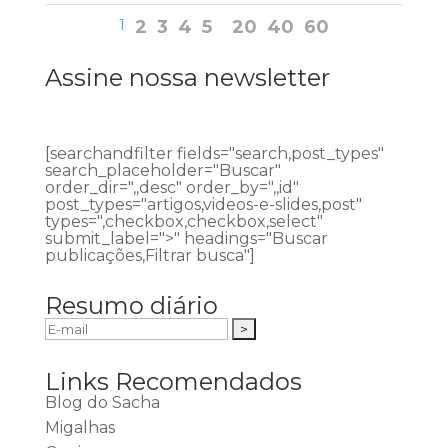
1
2
3
4
5
20
40
60
Assine nossa newsletter
[searchandfilter fields="search,post_types"
search_placeholder="Buscar"
order_dir=",,desc" order_by=",,id"
post_types="artigos,videos-e-slides,post"
types=",checkbox,checkbox,select"
submit_label=">" headings="Buscar
publicações,Filtrar busca"]
Resumo diário
Links Recomendados
Blog do Sacha
Migalhas