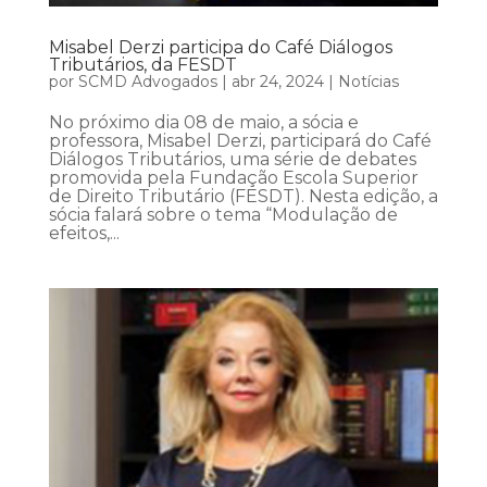
Misabel Derzi participa do Café Diálogos
Tributários, da FESDT
por
SCMD Advogados
|
abr 24, 2024
|
Notícias
No próximo dia 08 de maio, a sócia e
professora, Misabel Derzi, participará do Café
Diálogos Tributários, uma série de debates
promovida pela Fundação Escola Superior
de Direito Tributário (FESDT). Nesta edição, a
sócia falará sobre o tema “Modulação de
efeitos,...