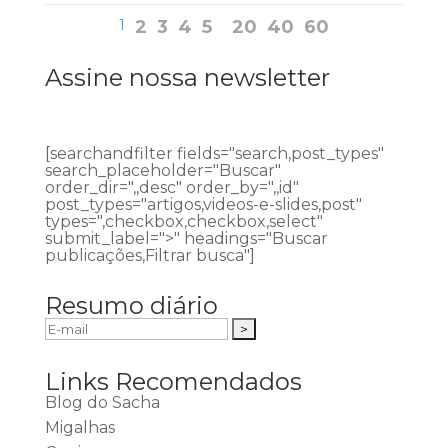
1
2
3
4
5
20
40
60
Assine nossa newsletter
[searchandfilter fields="search,post_types"
search_placeholder="Buscar"
order_dir=",,desc" order_by=",,id"
post_types="artigos,videos-e-slides,post"
types=",checkbox,checkbox,select"
submit_label=">" headings="Buscar
publicações,Filtrar busca"]
Resumo diário
Links Recomendados
Blog do Sacha
Migalhas