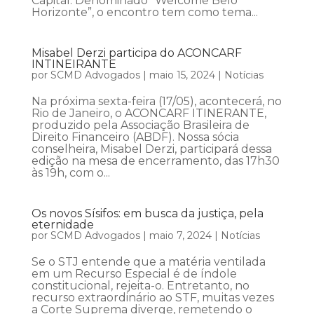
Capital. Denominado “Welcome Belo
Horizonte”, o encontro tem como tema...
Misabel Derzi participa do ACONCARF
INTINEIRANTE
por
SCMD Advogados
|
maio 15, 2024
|
Notícias
Na próxima sexta-feira (17/05), acontecerá, no
Rio de Janeiro, o ACONCARF ITINERANTE,
produzido pela Associação Brasileira de
Direito Financeiro (ABDF). Nossa sócia
conselheira, Misabel Derzi, participará dessa
edição na mesa de encerramento, das 17h30
às 19h, com o...
Os novos Sísifos: em busca da justiça, pela
eternidade
por
SCMD Advogados
|
maio 7, 2024
|
Notícias
Se o STJ entende que a matéria ventilada
em um Recurso Especial é de índole
constitucional, rejeita-o. Entretanto, no
recurso extraordinário ao STF, muitas vezes
a Corte Suprema diverge, remetendo o