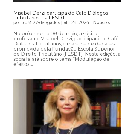
Misabel Derzi participa do Café Diálogos
Tributários, da FESDT
por
SCMD Advogados
|
abr 24, 2024
|
Notícias
No próximo dia 08 de maio, a sócia e
professora, Misabel Derzi, participará do Café
Diálogos Tributários, uma série de debates
promovida pela Fundação Escola Superior
de Direito Tributário (FESDT). Nesta edição, a
sócia falará sobre o tema “Modulação de
efeitos,...