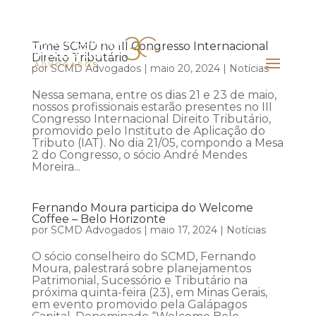
Time SCMD no III Congresso Internacional
Direito Tributário
por
SCMD Advogados
|
maio 20, 2024
|
Notícias
Nessa semana, entre os dias 21 e 23 de maio,
nossos profissionais estarão presentes no III
Congresso Internacional Direito Tributário,
promovido pelo Instituto de Aplicação do
Tributo (IAT). No dia 21/05, compondo a Mesa
2 do Congresso, o sócio André Mendes
Moreira...
Fernando Moura participa do Welcome
Coffee – Belo Horizonte
por
SCMD Advogados
|
maio 17, 2024
|
Notícias
O sócio conselheiro do SCMD, Fernando
Moura, palestrará sobre planejamentos
Patrimonial, Sucessório e Tributário na
próxima quinta-feira (23), em Minas Gerais,
em evento promovido pela Galápagos