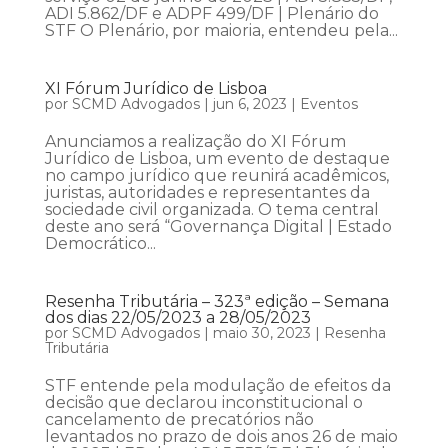
ADI 5.862/DF e ADPF 499/DF | Plenário do
STF O Plenário, por maioria, entendeu pela...
XI Fórum Jurídico de Lisboa
por
SCMD Advogados
|
jun 6, 2023
|
Eventos
Anunciamos a realização do XI Fórum
Jurídico de Lisboa, um evento de destaque
no campo jurídico que reunirá acadêmicos,
juristas, autoridades e representantes da
sociedade civil organizada. O tema central
deste ano será “Governança Digital | Estado
Democrático...
Resenha Tributária – 323ª edição – Semana
dos dias 22/05/2023 a 28/05/2023
por
SCMD Advogados
|
maio 30, 2023
|
Resenha
Tributária
STF entende pela modulação de efeitos da
decisão que declarou inconstitucional o
cancelamento de precatórios não
levantados no prazo de dois anos 26 de maio