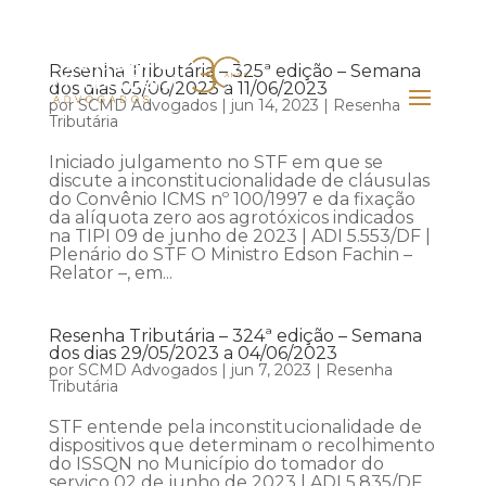
Resenha Tributária – 325ª edição – Semana
dos dias 05/06/2023 a 11/06/2023
por
SCMD Advogados
|
jun 14, 2023
|
Resenha
Tributária
Iniciado julgamento no STF em que se
discute a inconstitucionalidade de cláusulas
do Convênio ICMS nº 100/1997 e da fixação
da alíquota zero aos agrotóxicos indicados
na TIPI 09 de junho de 2023 | ADI 5.553/DF |
Plenário do STF O Ministro Edson Fachin –
Relator –, em...
Resenha Tributária – 324ª edição – Semana
dos dias 29/05/2023 a 04/06/2023
por
SCMD Advogados
|
jun 7, 2023
|
Resenha
Tributária
STF entende pela inconstitucionalidade de
dispositivos que determinam o recolhimento
do ISSQN no Município do tomador do
serviço 02 de junho de 2023 | ADI 5.835/DF,