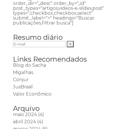
order_dir=",,desc" order_by=",,id"
post_types="artigos,videos-e-slides,post"
types=",checkbox,checkbox,select"
submit_label=">" headings="Buscar
publicações,Filtrar busca"]
Resumo diário
Links Recomendados
Blog do Sacha
Migalhas
Conjur
JusBrasil
Valor Econômico
Arquivo
maio 2024
(4)
abril 2024
(4)
março 2024
(6)