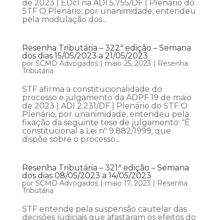
de 2023 | EDcl na ADI 5.755/DF | Plenário do
STF O Plenário, por unanimidade, entendeu
pela modulação dos...
Resenha Tributária – 322ª edição – Semana
dos dias 15/05/2023 a 21/05/2023
por
SCMD Advogados
|
maio 25, 2023
|
Resenha
Tributária
STF afirma a constitucionalidade do
processo e julgamento da ADPF 19 de maio
de 2023 | ADI 2.231/DF | Plenário do STF O
Plenário, por unanimidade, entendeu pela
fixação da seguinte tese de julgamento: “É
constitucional a Lei nº 9.882/1999, que
dispõe sobre o processo...
Resenha Tributária – 321ª edição – Semana
dos dias 08/05/2023 a 14/05/2023
por
SCMD Advogados
|
maio 17, 2023
|
Resenha
Tributária
STF entende pela suspensão cautelar das
decisões judiciais que afastaram os efeitos do