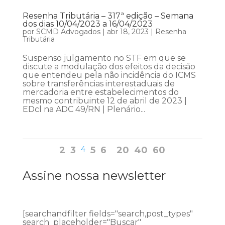
Resenha Tributária – 317ª edição – Semana
dos dias 10/04/2023 a 16/04/2023
por
SCMD Advogados
|
abr 18, 2023
|
Resenha
Tributária
Suspenso julgamento no STF em que se
discute a modulação dos efeitos da decisão
que entendeu pela não incidência do ICMS
sobre transferências interestaduais de
mercadoria entre estabelecimentos do
mesmo contribuinte 12 de abril de 2023 |
EDcl na ADC 49/RN | Plenário...
2
3
4
5
6
20
40
60
Assine nossa newsletter
[searchandfilter fields="search,post_types"
search_placeholder="Buscar"