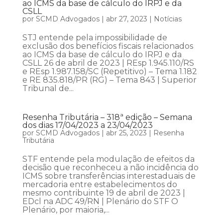
ao ICMS da base de cálculo do IRPJ e da
CSLL
por
SCMD Advogados
|
abr 27, 2023
|
Notícias
STJ entende pela impossibilidade de
exclusão dos benefícios fiscais relacionados
ao ICMS da base de cálculo do IRPJ e da
CSLL 26 de abril de 2023 | REsp 1.945.110/RS
e REsp 1.987.158/SC (Repetitivo) – Tema 1.182
e RE 835.818/PR (RG) – Tema 843 | Superior
Tribunal de...
Resenha Tributária – 318ª edição – Semana
dos dias 17/04/2023 a 23/04/2023
por
SCMD Advogados
|
abr 25, 2023
|
Resenha
Tributária
STF entende pela modulação de efeitos da
decisão que reconheceu a não incidência do
ICMS sobre transferências interestaduais de
mercadoria entre estabelecimentos do
mesmo contribuinte 19 de abril de 2023 |
EDcl na ADC 49/RN | Plenário do STF O
Plenário, por maioria,...