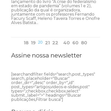
lançamento do livro “A crise do federalismo
em estado de pandemia” (volumes 1 e 2),
publicação da qual é organizadora,
juntamente com os professores Fernando
Facury Scaff, Heleno Taveira Torres e Onofre
Alves Batista...
18
19
20
21
22
40
60
80
Assine nossa newsletter
[searchandfilter fields="search,post_types"
search_placeholder="Buscar"
order_dir=",,desc" order_by=",,id"
post_types="artigos,videos-e-slides,post"
types=",checkbox,checkbox,select"
submit_label=">" headings="Buscar
publicações,Filtrar busca"]