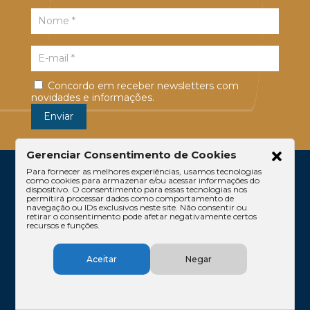
Concordo em receber newsletters com
novidades e informações.
Gerenciar Consentimento de Cookies
Para fornecer as melhores experiências, usamos tecnologias
como cookies para armazenar e/ou acessar informações do
dispositivo. O consentimento para essas tecnologias nos
permitirá processar dados como comportamento de
navegação ou IDs exclusivos neste site. Não consentir ou
retirar o consentimento pode afetar negativamente certos
recursos e funções.
Escritório
Atuação
Equipe
Conteúdos
Aceitar
Negar
Contato
Código de Ética