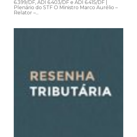
6.399/DF, ADI 6.403/DF e ADI 6.415/DF |
Plenário do STF O Ministro Marco Aurélio –
Relator –...