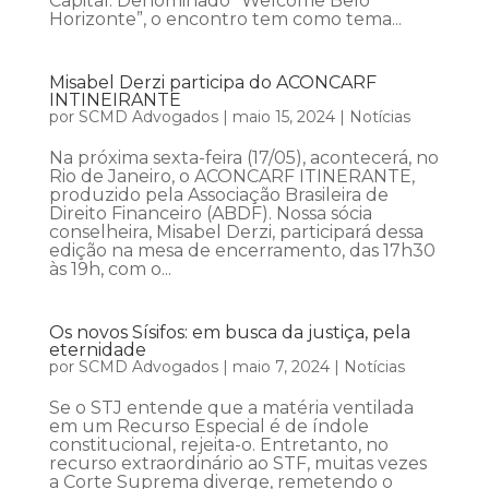
Capital. Denominado “Welcome Belo
Horizonte”, o encontro tem como tema...
Misabel Derzi participa do ACONCARF
INTINEIRANTE
por
SCMD Advogados
|
maio 15, 2024
|
Notícias
Na próxima sexta-feira (17/05), acontecerá, no
Rio de Janeiro, o ACONCARF ITINERANTE,
produzido pela Associação Brasileira de
Direito Financeiro (ABDF). Nossa sócia
conselheira, Misabel Derzi, participará dessa
edição na mesa de encerramento, das 17h30
às 19h, com o...
Os novos Sísifos: em busca da justiça, pela
eternidade
por
SCMD Advogados
|
maio 7, 2024
|
Notícias
Se o STJ entende que a matéria ventilada
em um Recurso Especial é de índole
constitucional, rejeita-o. Entretanto, no
recurso extraordinário ao STF, muitas vezes
a Corte Suprema diverge, remetendo o