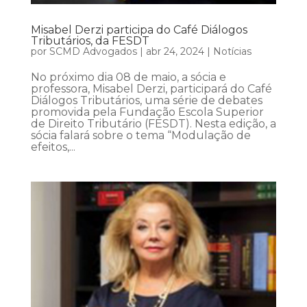
Misabel Derzi participa do Café Diálogos
Tributários, da FESDT
por
SCMD Advogados
|
abr 24, 2024
|
Notícias
No próximo dia 08 de maio, a sócia e
professora, Misabel Derzi, participará do Café
Diálogos Tributários, uma série de debates
promovida pela Fundação Escola Superior
de Direito Tributário (FESDT). Nesta edição, a
sócia falará sobre o tema “Modulação de
efeitos,...