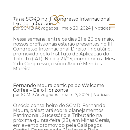
Time SCMD no III Congresso Internacional
Direito Tributário
por
SCMD Advogados
|
maio 20, 2024
|
Notícias
Nessa semana, entre os dias 21 e 23 de maio,
nossos profissionais estarão presentes no III
Congresso Internacional Direito Tributário,
promovido pelo Instituto de Aplicação do
Tributo (IAT). No dia 21/05, compondo a Mesa
2 do Congresso, o sócio André Mendes
Moreira...
Fernando Moura participa do Welcome
Coffee – Belo Horizonte
por
SCMD Advogados
|
maio 17, 2024
|
Notícias
O sócio conselheiro do SCMD, Fernando
Moura, palestrará sobre planejamentos
Patrimonial, Sucessório e Tributário na
próxima quinta-feira (23), em Minas Gerais,
em evento promovido pela Galápagos