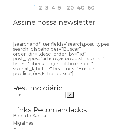
1
2
3
4
5
20
40
60
Assine nossa newsletter
[searchandfilter fields="search,post_types"
search_placeholder="Buscar"
order_dir=",,desc" order_by=",,id"
post_types="artigos,videos-e-slides,post"
types=",checkbox,checkbox,select"
submit_label=">" headings="Buscar
publicações,Filtrar busca"]
Resumo diário
Links Recomendados
Blog do Sacha
Migalhas