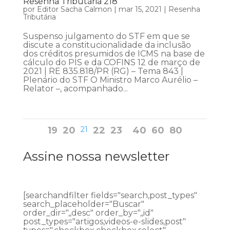
Resenha Tributária 218
por
Editor Sacha Calmon
|
mar 15, 2021
|
Resenha
Tributária
Suspenso julgamento do STF em que se
discute a constitucionalidade da inclusão
dos créditos presumidos de ICMS na base de
cálculo do PIS e da COFINS 12 de março de
2021 | RE 835.818/PR (RG) – Tema 843 |
Plenário do STF O Ministro Marco Aurélio –
Relator –, acompanhado...
19
20
21
22
23
40
60
80
Assine nossa newsletter
[searchandfilter fields="search,post_types"
search_placeholder="Buscar"
order_dir=",,desc" order_by=",,id"
post_types="artigos,videos-e-slides,post"