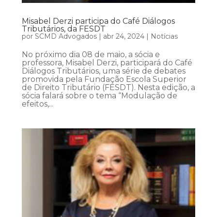
Misabel Derzi participa do Café Diálogos
Tributários, da FESDT
por
SCMD Advogados
|
abr 24, 2024
|
Notícias
No próximo dia 08 de maio, a sócia e
professora, Misabel Derzi, participará do Café
Diálogos Tributários, uma série de debates
promovida pela Fundação Escola Superior
de Direito Tributário (FESDT). Nesta edição, a
sócia falará sobre o tema “Modulação de
efeitos,...