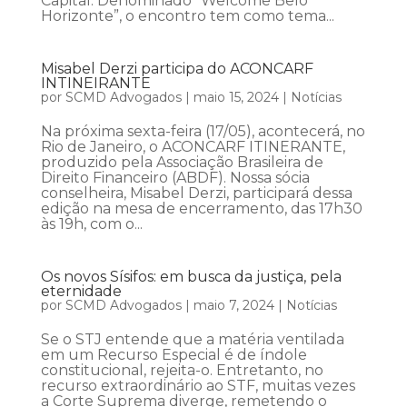
Capital. Denominado “Welcome Belo
Horizonte”, o encontro tem como tema...
Misabel Derzi participa do ACONCARF
INTINEIRANTE
por
SCMD Advogados
|
maio 15, 2024
|
Notícias
Na próxima sexta-feira (17/05), acontecerá, no
Rio de Janeiro, o ACONCARF ITINERANTE,
produzido pela Associação Brasileira de
Direito Financeiro (ABDF). Nossa sócia
conselheira, Misabel Derzi, participará dessa
edição na mesa de encerramento, das 17h30
às 19h, com o...
Os novos Sísifos: em busca da justiça, pela
eternidade
por
SCMD Advogados
|
maio 7, 2024
|
Notícias
Se o STJ entende que a matéria ventilada
em um Recurso Especial é de índole
constitucional, rejeita-o. Entretanto, no
recurso extraordinário ao STF, muitas vezes
a Corte Suprema diverge, remetendo o