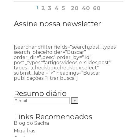
1
2
3
4
5
20
40
60
Assine nossa newsletter
[searchandfilter fields="search,post_types"
search_placeholder="Buscar"
order_dir=",,desc" order_by=",,id"
post_types="artigos,videos-e-slides,post"
types=",checkbox,checkbox,select"
submit_label=">" headings="Buscar
publicações,Filtrar busca"]
Resumo diário
Links Recomendados
Blog do Sacha
Migalhas