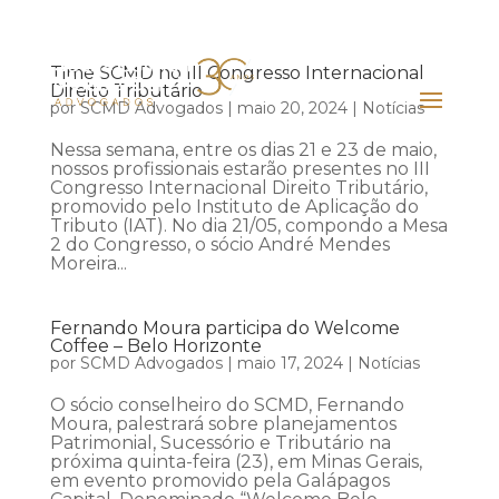
Time SCMD no III Congresso Internacional
Direito Tributário
por
SCMD Advogados
|
maio 20, 2024
|
Notícias
Nessa semana, entre os dias 21 e 23 de maio,
nossos profissionais estarão presentes no III
Congresso Internacional Direito Tributário,
promovido pelo Instituto de Aplicação do
Tributo (IAT). No dia 21/05, compondo a Mesa
2 do Congresso, o sócio André Mendes
Moreira...
Fernando Moura participa do Welcome
Coffee – Belo Horizonte
por
SCMD Advogados
|
maio 17, 2024
|
Notícias
O sócio conselheiro do SCMD, Fernando
Moura, palestrará sobre planejamentos
Patrimonial, Sucessório e Tributário na
próxima quinta-feira (23), em Minas Gerais,
em evento promovido pela Galápagos