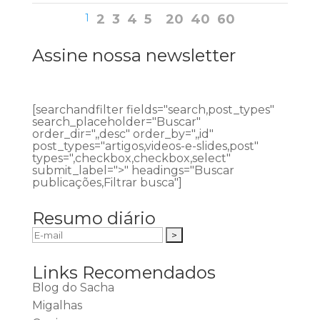
1
2
3
4
5
20
40
60
Assine nossa newsletter
[searchandfilter fields="search,post_types"
search_placeholder="Buscar"
order_dir=",,desc" order_by=",,id"
post_types="artigos,videos-e-slides,post"
types=",checkbox,checkbox,select"
submit_label=">" headings="Buscar
publicações,Filtrar busca"]
Resumo diário
Links Recomendados
Blog do Sacha
Migalhas