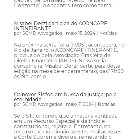
Capital. Denominado “Welcome Belo
Horizonte”, o encontro tem como tema...
Misabel Derzi participa do ACONCARF
INTINEIRANTE
por
SCMD Advogados
|
maio 15, 2024
|
Notícias
Na próxima sexta-feira (17/05), acontecerá, no
Rio de Janeiro, o ACONCARF ITINERANTE,
produzido pela Associação Brasileira de
Direito Financeiro (ABDF). Nossa sócia
conselheira, Misabel Derzi, participará dessa
edição na mesa de encerramento, das 17h30
às 19h, com o...
Os novos Sísifos: em busca da justiça, pela
eternidade
por
SCMD Advogados
|
maio 7, 2024
|
Notícias
Se o STJ entende que a matéria ventilada
em um Recurso Especial é de índole
constitucional, rejeita-o. Entretanto, no
recurso extraordinário ao STF, muitas vezes
a Corte Suprema diverge, remetendo o