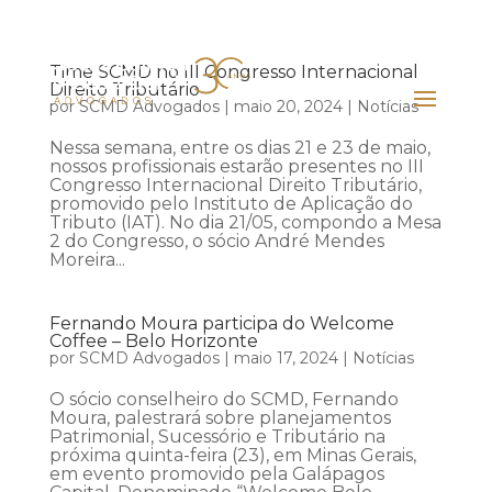
Time SCMD no III Congresso Internacional
Direito Tributário
por
SCMD Advogados
|
maio 20, 2024
|
Notícias
Nessa semana, entre os dias 21 e 23 de maio,
nossos profissionais estarão presentes no III
Congresso Internacional Direito Tributário,
promovido pelo Instituto de Aplicação do
Tributo (IAT). No dia 21/05, compondo a Mesa
2 do Congresso, o sócio André Mendes
Moreira...
Fernando Moura participa do Welcome
Coffee – Belo Horizonte
por
SCMD Advogados
|
maio 17, 2024
|
Notícias
O sócio conselheiro do SCMD, Fernando
Moura, palestrará sobre planejamentos
Patrimonial, Sucessório e Tributário na
próxima quinta-feira (23), em Minas Gerais,
em evento promovido pela Galápagos