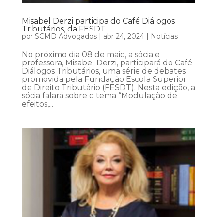
Misabel Derzi participa do Café Diálogos
Tributários, da FESDT
por
SCMD Advogados
|
abr 24, 2024
|
Notícias
No próximo dia 08 de maio, a sócia e
professora, Misabel Derzi, participará do Café
Diálogos Tributários, uma série de debates
promovida pela Fundação Escola Superior
de Direito Tributário (FESDT). Nesta edição, a
sócia falará sobre o tema “Modulação de
efeitos,...