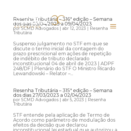
Resenha Tributária – 316ª edição – Semana
dos dias 03/04/2023 a 09/04/2023
por
SCMD Advogados
|
abr 12, 2023
|
Resenha
Tributária
Suspenso julgamento no STF em que se
discute o termo inicial da contagem do
prazo prescricional em ações de repetição
de indébito de tributo declarado
inconstitucional 04 de abril de 2023 | ADPF
248/DF | Plenário do STF O Ministro Ricardo
Lewandowski – Relator –...
Resenha Tributária – 315ª edição – Semana
dos dias 27/03/2023 a 02/04/2023
por
SCMD Advogados
|
abr 5, 2023
|
Resenha
Tributária
STF entende pela aplicação de Termo de
Acordo como parâmetro de modulação dos
efeitos da decisão que declarou
inconstitucional lei estadual que autorizou a