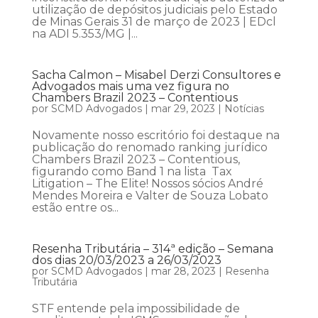
utilização de depósitos judiciais pelo Estado
de Minas Gerais 31 de março de 2023 | EDcl
na ADI 5.353/MG |...
Sacha Calmon – Misabel Derzi Consultores e
Advogados mais uma vez figura no
Chambers Brazil 2023 – Contentious
por
SCMD Advogados
|
mar 29, 2023
|
Notícias
Novamente nosso escritório foi destaque na
publicação do renomado ranking jurídico
Chambers Brazil 2023 – Contentious,
figurando como Band 1 na lista Tax
Litigation – The Elite! Nossos sócios André
Mendes Moreira e Valter de Souza Lobato
estão entre os...
Resenha Tributária – 314ª edição – Semana
dos dias 20/03/2023 a 26/03/2023
por
SCMD Advogados
|
mar 28, 2023
|
Resenha
Tributária
STF entende pela impossibilidade de