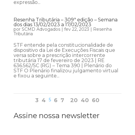
expressão...
Resenha Tributária – 309ª edição – Semana
dos dias 13/02/2023 a 17/02/2023
por
SCMD Advogados
|
fev 22, 2023
|
Resenha
Tributária
STF entende pela constitucionalidade de
dispositivo da Lei de Execuções Fiscais que
versa sobre a prescrição intercorrente
tributária 17 de fevereiro de 2023 | RE
636.562/SC (RG) – Tema 390 | Plenário do
STF O Plenário finalizou julgamento virtual
e fixou a seguinte...
3
4
5
6
7
20
40
60
Assine nossa newsletter