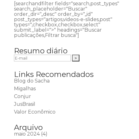
[searchandfilter fields="search,post_types"
search_placeholder="Buscar"
order_dir=",,desc" order_by=",,id"
post_types="artigos,videos-e-slides,post"
types=",checkbox,checkbox,select"
submit_label=">" headings="Buscar
publicações,Filtrar busca"]
Resumo diário
Links Recomendados
Blog do Sacha
Migalhas
Conjur
JusBrasil
Valor Econômico
Arquivo
maio 2024
(4)