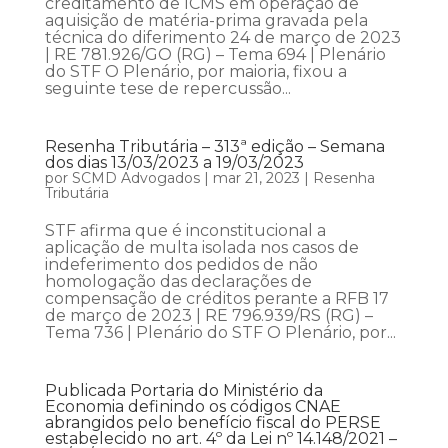
creditamento de ICMS em operação de
aquisição de matéria-prima gravada pela
técnica do diferimento 24 de março de 2023
| RE 781.926/GO (RG) – Tema 694 | Plenário
do STF O Plenário, por maioria, fixou a
seguinte tese de repercussão...
Resenha Tributária – 313ª edição – Semana
dos dias 13/03/2023 a 19/03/2023
por
SCMD Advogados
|
mar 21, 2023
|
Resenha
Tributária
STF afirma que é inconstitucional a
aplicação de multa isolada nos casos de
indeferimento dos pedidos de não
homologação das declarações de
compensação de créditos perante a RFB 17
de março de 2023 | RE 796.939/RS (RG) –
Tema 736 | Plenário do STF O Plenário, por...
Publicada Portaria do Ministério da
Economia definindo os códigos CNAE
abrangidos pelo benefício fiscal do PERSE
estabelecido no art. 4º da Lei nº 14.148/2021 –