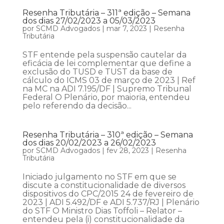
Resenha Tributária – 311ª edição – Semana
dos dias 27/02/2023 a 05/03/2023
por
SCMD Advogados
|
mar 7, 2023
|
Resenha
Tributária
STF entende pela suspensão cautelar da
eficácia de lei complementar que define a
exclusão do TUSD e TUST da base de
cálculo do ICMS 03 de março de 2023 | Ref
na MC na ADI 7.195/DF | Supremo Tribunal
Federal O Plenário, por maioria, entendeu
pelo referendo da decisão...
Resenha Tributária – 310ª edição – Semana
dos dias 20/02/2023 a 26/02/2023
por
SCMD Advogados
|
fev 28, 2023
|
Resenha
Tributária
Iniciado julgamento no STF em que se
discute a constitucionalidade de diversos
dispositivos do CPC/2015 24 de fevereiro de
2023 | ADI 5.492/DF e ADI 5.737/RJ | Plenário
do STF O Ministro Dias Toffoli – Relator –
entendeu pela (i) constitucionalidade da