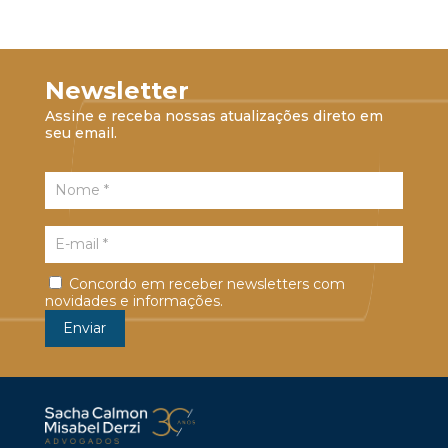
Newsletter
Assine e receba nossas atualizações direto em
seu email.
Concordo em receber newsletters com
novidades e informações.