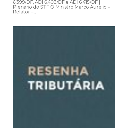
6.399/DF, ADI 6.403/DF e ADI 6.415/DF |
Plenário do STF O Ministro Marco Aurélio –
Relator –...