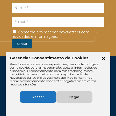
Concordo em receber newsletters com
novidades e informações.
Gerenciar Consentimento de Cookies
Para fornecer as melhores experiências, usamos tecnologias
como cookies para armazenar e/ou acessar informações do
dispositivo. O consentimento para essas tecnologias nos
permitirá processar dados como comportamento de
navegação ou IDs exclusivos neste site. Não consentir ou
retirar o consentimento pode afetar negativamente certos
recursos e funções.
Escritório
Atuação
Equipe
Conteúdos
Aceitar
Negar
Contato
Código de Ética