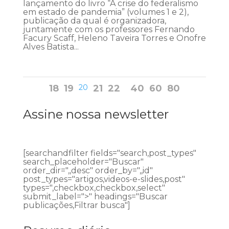
lançamento do livro “A crise do federalismo
em estado de pandemia” (volumes 1 e 2),
publicação da qual é organizadora,
juntamente com os professores Fernando
Facury Scaff, Heleno Taveira Torres e Onofre
Alves Batista...
18
19
20
21
22
40
60
80
Assine nossa newsletter
[searchandfilter fields="search,post_types"
search_placeholder="Buscar"
order_dir=",,desc" order_by=",,id"
post_types="artigos,videos-e-slides,post"
types=",checkbox,checkbox,select"
submit_label=">" headings="Buscar
publicações,Filtrar busca"]