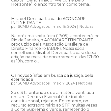
Capital. Denominado “Welcome Belo
Horizonte”, o encontro tem como tema...
Misabel Derzi participa do ACONCARF
INTINEIRANTE
por
SCMD Advogados
|
maio 15, 2024
|
Notícias
Na próxima sexta-feira (17/05), acontecerá, no
Rio de Janeiro, o ACONCARF ITINERANTE,
produzido pela Associação Brasileira de
Direito Financeiro (ABDF). Nossa sócia
conselheira, Misabel Derzi, participará dessa
edição na mesa de encerramento, das 17h30
às 19h, com o...
Os novos Sísifos: em busca da justiça, pela
eternidade
por
SCMD Advogados
|
maio 7, 2024
|
Notícias
Se o STJ entende que a matéria ventilada
em um Recurso Especial é de índole
constitucional, rejeita-o. Entretanto, no
recurso extraordinário ao STF, muitas vezes
a Corte Suprema diverge, remetendo o