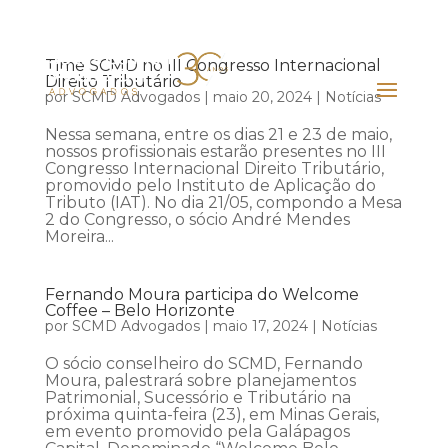
Time SCMD no III Congresso Internacional
Direito Tributário
por
SCMD Advogados
|
maio 20, 2024
|
Notícias
Nessa semana, entre os dias 21 e 23 de maio,
nossos profissionais estarão presentes no III
Congresso Internacional Direito Tributário,
promovido pelo Instituto de Aplicação do
Tributo (IAT). No dia 21/05, compondo a Mesa
2 do Congresso, o sócio André Mendes
Moreira...
Fernando Moura participa do Welcome
Coffee – Belo Horizonte
por
SCMD Advogados
|
maio 17, 2024
|
Notícias
O sócio conselheiro do SCMD, Fernando
Moura, palestrará sobre planejamentos
Patrimonial, Sucessório e Tributário na
próxima quinta-feira (23), em Minas Gerais,
em evento promovido pela Galápagos