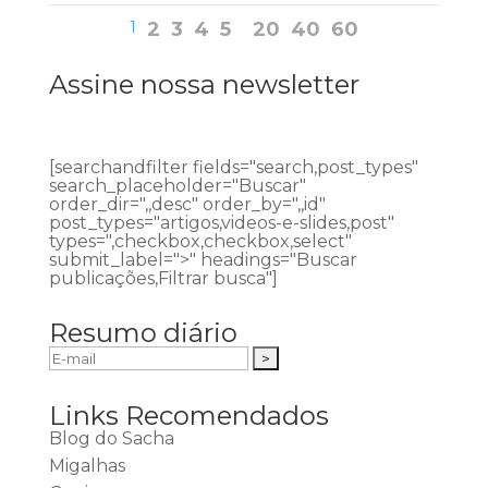
1
2
3
4
5
20
40
60
Assine nossa newsletter
[searchandfilter fields="search,post_types"
search_placeholder="Buscar"
order_dir=",,desc" order_by=",,id"
post_types="artigos,videos-e-slides,post"
types=",checkbox,checkbox,select"
submit_label=">" headings="Buscar
publicações,Filtrar busca"]
Resumo diário
Links Recomendados
Blog do Sacha
Migalhas