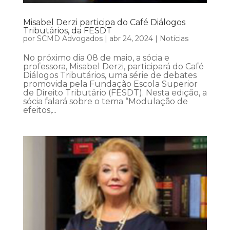
Misabel Derzi participa do Café Diálogos
Tributários, da FESDT
por
SCMD Advogados
|
abr 24, 2024
|
Notícias
No próximo dia 08 de maio, a sócia e
professora, Misabel Derzi, participará do Café
Diálogos Tributários, uma série de debates
promovida pela Fundação Escola Superior
de Direito Tributário (FESDT). Nesta edição, a
sócia falará sobre o tema “Modulação de
efeitos,...