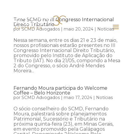
Time SCMD no III Congresso Internacional
Direito Tributário
por
SCMD Advogados
|
maio 20, 2024
|
Notícias
Nessa semana, entre os dias 21 e 23 de maio,
nossos profissionais estarão presentes no III
Congresso Internacional Direito Tributário,
promovido pelo Instituto de Aplicação do
Tributo (IAT). No dia 21/05, compondo a Mesa
2 do Congresso, o sócio André Mendes
Moreira...
Fernando Moura participa do Welcome
Coffee – Belo Horizonte
por
SCMD Advogados
|
maio 17, 2024
|
Notícias
O sócio conselheiro do SCMD, Fernando
Moura, palestrará sobre planejamentos
Patrimonial, Sucessório e Tributário na
próxima quinta-feira (23), em Minas Gerais,
em evento promovido pela Galápagos