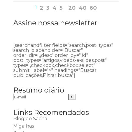
1
2
3
4
5
20
40
60
Assine nossa newsletter
[searchandfilter fields="search,post_types"
search_placeholder="Buscar"
order_dir=",,desc" order_by=",,id"
post_types="artigos,videos-e-slides,post"
types=",checkbox,checkbox,select"
submit_label=">" headings="Buscar
publicações,Filtrar busca"]
Resumo diário
Links Recomendados
Blog do Sacha
Migalhas