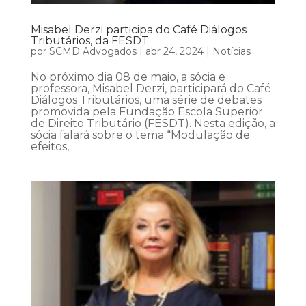
Misabel Derzi participa do Café Diálogos
Tributários, da FESDT
por
SCMD Advogados
|
abr 24, 2024
|
Notícias
No próximo dia 08 de maio, a sócia e
professora, Misabel Derzi, participará do Café
Diálogos Tributários, uma série de debates
promovida pela Fundação Escola Superior
de Direito Tributário (FESDT). Nesta edição, a
sócia falará sobre o tema “Modulação de
efeitos,...