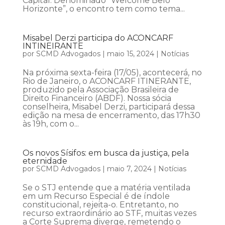
Capital. Denominado “Welcome Belo
Horizonte”, o encontro tem como tema...
Misabel Derzi participa do ACONCARF
INTINEIRANTE
por
SCMD Advogados
|
maio 15, 2024
|
Notícias
Na próxima sexta-feira (17/05), acontecerá, no
Rio de Janeiro, o ACONCARF ITINERANTE,
produzido pela Associação Brasileira de
Direito Financeiro (ABDF). Nossa sócia
conselheira, Misabel Derzi, participará dessa
edição na mesa de encerramento, das 17h30
às 19h, com o...
Os novos Sísifos: em busca da justiça, pela
eternidade
por
SCMD Advogados
|
maio 7, 2024
|
Notícias
Se o STJ entende que a matéria ventilada
em um Recurso Especial é de índole
constitucional, rejeita-o. Entretanto, no
recurso extraordinário ao STF, muitas vezes
a Corte Suprema diverge, remetendo o