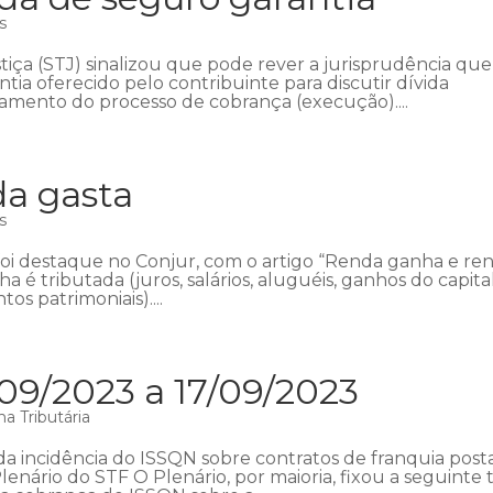
s
tiça (STJ) sinalizou que pode rever a jurisprudência que
ia oferecido pelo contribuinte para discutir dívida
rramento do processo de cobrança (execução)....
a gasta
s
oi destaque no Conjur, com o artigo “Renda ganha e re
 é tributada (juros, salários, aluguéis, ganhos do capital
 patrimoniais)....
09/2023 a 17/09/2023
a Tributária
a incidência do ISSQN sobre contratos de franquia posta
enário do STF O Plenário, por maioria, fixou a seguinte 