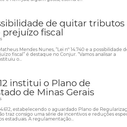
ssibilidade de quitar tributos
prejuízo fiscal
as
Matheus Mendes Nunes, “Lei nº 14.740 e a possibilidade d
juízo fiscal” é destaque no Conjur. “Vamos analisar a
tituiu o...
12 institui o Plano de
stado de Minas Gerais
s
 24.612, estabelecendo o aguardado Plano de Regulariza
ção traz consigo uma série de incentivos e reduções espec
ios estaduais. A regulamentação...