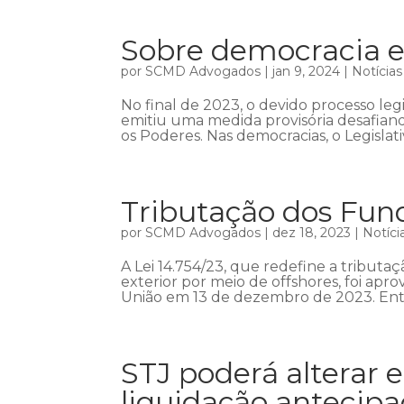
Sobre democracia e
por
SCMD Advogados
|
jan 9, 2024
|
Notícias
No final de 2023, o devido processo leg
emitiu uma medida provisória desafiand
os Poderes. Nas democracias, o Legislati
Tributação dos Fun
por
SCMD Advogados
|
dez 18, 2023
|
Notíci
A Lei 14.754/23, que redefine a tributa
exterior por meio de offshores, foi apr
União em 13 de dezembro de 2023. Entrar
STJ poderá alterar
liquidação antecipa