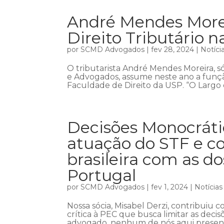
André Mendes Morei
Direito Tributário 
por
SCMD Advogados
|
fev 28, 2024
|
Notíci
O tributarista André Mendes Moreira, s
e Advogados, assume neste ano a função
Faculdade de Direito da USP. “O Largo 
Decisões Monocráti
atuação do STF e c
brasileira com as d
Portugal
por
SCMD Advogados
|
fev 1, 2024
|
Notícias
Nossa sócia, Misabel Derzi, contribuiu
crítica à PEC que busca limitar as deci
advogado, nenhum de nós aqui presente