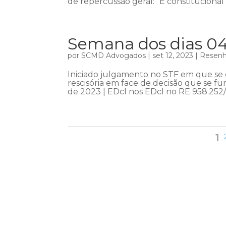
de repercussão geral: “É constitucional
Semana dos dias 04
por
SCMD Advogados
|
set 12, 2023
|
Resenha
Iniciado julgamento no STF em que se d
rescisória em face de decisão que se 
de 2023 | EDcl nos EDcl no RE 958.252/
1