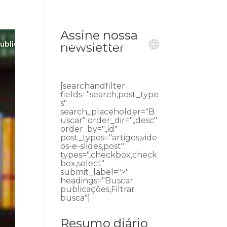
Assine nossa
ublicações
Ouvidoria
Contato
newsletter
[searchandfilter
fields="search,post_type
s"
search_placeholder="B
uscar" order_dir=",,desc"
order_by=",,id"
post_types="artigos,vide
os-e-slides,post"
types=",checkbox,check
box,select"
submit_label=">"
headings="Buscar
publicações,Filtrar
busca"]
Resumo diário