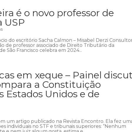
ra é o novo professor de
na USP
as
ócio do escritório Sacha Calmon – Misabel Derzi Consulto
 de professor associado de Direito Tributário da
de São Francisco celebra em 2024...
cas em xeque – Painel discu
ompara a Constituição
os Estados Unidos e de
 com um artigo publicado na Revista Encontro. Ela fez um
sões individuais no STF e tribunais superiores: “Nenhum
 e nem juiz algum gosta, estima e...