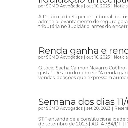
por
SCMD Advogados
|
out 16, 2023
|
Notícia
A 1ª Turma do Superior Tribunal de Jus
admite o levantamento de seguro garant
tributária no Judiciário, antes do ence
Renda ganha e rend
por
SCMD Advogados
|
out 16, 2023
|
Notícia
O sócio Sacha Calmon Navarro Coêlho f
gasta”. De acordo com ele,”A renda ganha
vendas, doações que expressam aumentos
Semana dos dias 11/
por
SCMD Advogados
|
set 20, 2023
|
Resenh
STF entende pela constitucionalidade d
de setembro de 2023 | ADI 4.784/DF | Pl