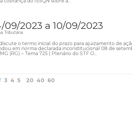
 a cobrança do ISSQN sobre a...
/09/2023 a 10/09/2023
 Tributária
iscute o termo inicial do prazo para ajuizamento de aç
fundou em norma declarada inconstitucional 08 de setem
MG (RG) – Tema 725 | Plenário do STF O...
2
3
4
5
20
40
60