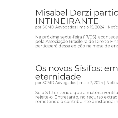
Misabel Derzi part
INTINEIRANTE
por
SCMD Advogados
|
maio 15, 2024
|
Notíc
Na próxima sexta-feira (17/05), acont
pela Associação Brasileira de Direito Fin
participará dessa edição na mesa de enc
Os novos Sísifos: em
eternidade
por
SCMD Advogados
|
maio 7, 2024
|
Notíci
Se o STJ entende que a matéria ventil
rejeita-o. Entretanto, no recurso extra
remetendo o contribuinte à instância in