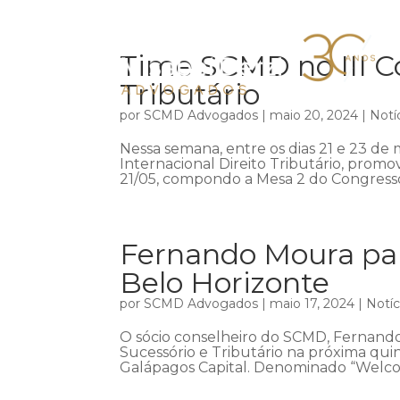
Time SCMD no III Co
Tributário
por
SCMD Advogados
|
maio 20, 2024
|
Notí
Nessa semana, entre os dias 21 e 23 de m
Internacional Direito Tributário, promov
21/05, compondo a Mesa 2 do Congresso,
Fernando Moura par
Belo Horizonte
por
SCMD Advogados
|
maio 17, 2024
|
Notíc
O sócio conselheiro do SCMD, Fernando
Sucessório e Tributário na próxima qui
Galápagos Capital. Denominado “Welco