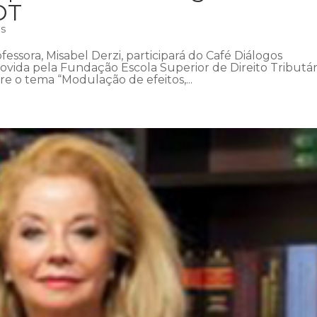
DT
as
fessora, Misabel Derzi, participará do Café Diálogos
ovida pela Fundação Escola Superior de Direito Tributár
bre o tema “Modulação de efeitos,...