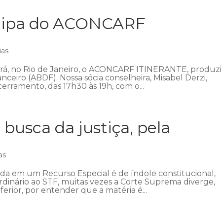
icipa do ACONCARF
ias
ecerá, no Rio de Janeiro, o ACONCARF ITINERANTE, produz
anceiro (ABDF). Nossa sócia conselheira, Misabel Derzi,
erramento, das 17h30 às 19h, com o...
 busca da justiça, pela
as
ada em um Recurso Especial é de índole constitucional,
ordinário ao STF, muitas vezes a Corte Suprema diverge,
ferior, por entender que a matéria é...