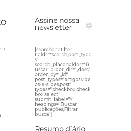
to
Assine nossa
ublicações
Ouvidoria
Contato
newsletter
sso
[searchandfilter
fields="search,post_type
s"
search_placeholder="B
uscar" order_dir=",,desc"
order_by=",,id"
post_types="artigos,vide
os-e-slides,post"
types=",checkbox,check
box,select"
submit_label=">"
headings="Buscar
publicações,Filtrar
busca"]
a
Resumo diário