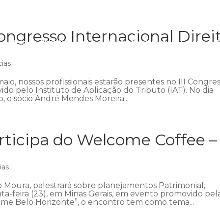
ngresso Internacional Direi
Início
Institucional
Áreas de atuação
Equipe
P
cias
aio, nossos profissionais estarão presentes no III Congre
ido pelo Instituto de Aplicação do Tributo (IAT). No dia
 o sócio André Mendes Moreira...
ticipa do Welcome Coffee –
ias
 Moura, palestrará sobre planejamentos Patrimonial,
nta-feira (23), em Minas Gerais, em evento promovido pel
me Belo Horizonte”, o encontro tem como tema...