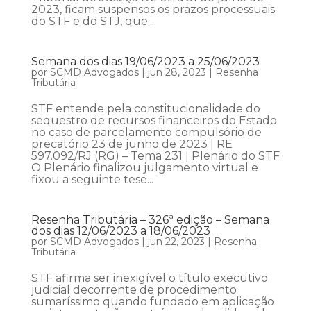
2023, ficam suspensos os prazos processuais
do STF e do STJ, que...
Semana dos dias 19/06/2023 a 25/06/2023
por
SCMD Advogados
|
jun 28, 2023
|
Resenha
Tributária
STF entende pela constitucionalidade do
sequestro de recursos financeiros do Estado
no caso de parcelamento compulsório de
precatório 23 de junho de 2023 | RE
597.092/RJ (RG) – Tema 231 | Plenário do STF
O Plenário finalizou julgamento virtual e
fixou a seguinte tese...
Resenha Tributária – 326ª edição – Semana
dos dias 12/06/2023 a 18/06/2023
por
SCMD Advogados
|
jun 22, 2023
|
Resenha
Tributária
STF afirma ser inexigível o título executivo
judicial decorrente de procedimento
sumaríssimo quando fundado em aplicação