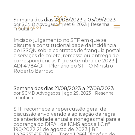
Semana dos dias 28/08/2023 a 03/09/2023
por
SCMD Advogados
|
set 6, 2023
|
Resenha
Tributária
Iniciado julgamento no STF em que se
discute a constitucionalidade da incidência
do ISSQN sobre contratos de franquia postal
e serviços de coleta, remessa ou entrega de
correspondências 1º de setembro de 2023 |
ADI 4.784/DF | Plenário do STF O Ministro
Roberto Barroso...
Semana dos dias 21/08/2023 a 27/08/2023
por
SCMD Advogados
|
ago 29, 2023
|
Resenha
Tributária
STF reconhece a repercussão geral de
discussão envolvendo a aplicação da regra
da anterioridade anual e nonagesimal para a
cobrança do DIFAL de ICMS após a LC nº
190/2022 21 de agosto de 2023 | RE
1.426.271/CE (RG) – Tema 1.266| Plenário do