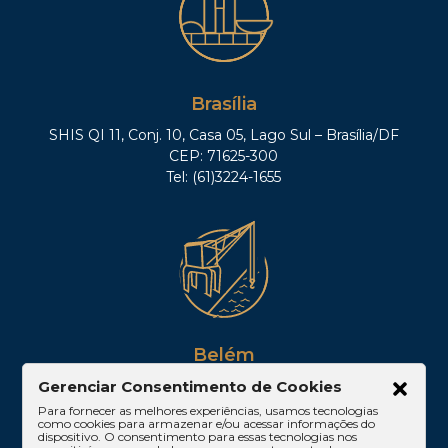
Brasília
SHIS QI 11, Conj. 10, Casa 05, Lago Sul – Brasília/DF
CEP: 71625-300
Tel: (61)3224-1655
Belém
Av. Visconde de Souza Franco, 05, Sala 2102 –
Gerenciar Consentimento de Cookies
Edifício Quadra Corporate, Umarizal – Belém/PA
Para fornecer as melhores experiências, usamos tecnologias
como cookies para armazenar e/ou acessar informações do
CEP: 66053-000
dispositivo. O consentimento para essas tecnologias nos