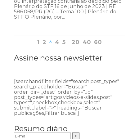
ou interpretação contrária ao decidido pelo
Plenário do STF 16 de junho de 2023 | RE
586.068/PR (RG) – Tema 100 | Plenário do
STF O Plenário, por...
1
2
3
4
5
20
40
60
Assine nossa newsletter
[searchandfilter fields="search,post_types"
search_placeholder="Buscar"
order_dir=",,desc" order_by=",,id"
post_types="artigos,videos-e-slides,post"
types=",checkbox,checkbox,select"
submit_label=">" headings="Buscar
publicações,Filtrar busca"]
Resumo diário