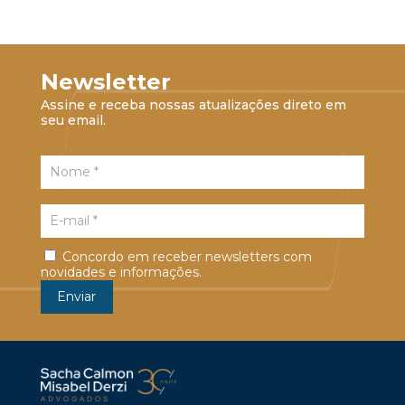
Newsletter
Assine e receba nossas atualizações direto em
seu email.
Concordo em receber newsletters com
novidades e informações.