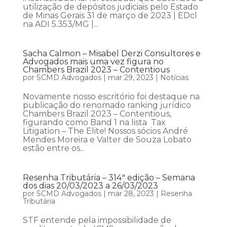
utilização de depósitos judiciais pelo Estado
de Minas Gerais 31 de março de 2023 | EDcl
na ADI 5.353/MG |...
Sacha Calmon – Misabel Derzi Consultores e
Advogados mais uma vez figura no
Chambers Brazil 2023 – Contentious
por
SCMD Advogados
|
mar 29, 2023
|
Notícias
Novamente nosso escritório foi destaque na
publicação do renomado ranking jurídico
Chambers Brazil 2023 – Contentious,
figurando como Band 1 na lista Tax
Litigation – The Elite! Nossos sócios André
Mendes Moreira e Valter de Souza Lobato
estão entre os...
Resenha Tributária – 314ª edição – Semana
dos dias 20/03/2023 a 26/03/2023
por
SCMD Advogados
|
mar 28, 2023
|
Resenha
Tributária
STF entende pela impossibilidade de