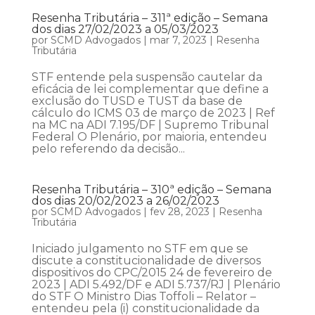
Resenha Tributária – 311ª edição – Semana
dos dias 27/02/2023 a 05/03/2023
por
SCMD Advogados
|
mar 7, 2023
|
Resenha
Tributária
STF entende pela suspensão cautelar da
eficácia de lei complementar que define a
exclusão do TUSD e TUST da base de
cálculo do ICMS 03 de março de 2023 | Ref
na MC na ADI 7.195/DF | Supremo Tribunal
Federal O Plenário, por maioria, entendeu
pelo referendo da decisão...
Resenha Tributária – 310ª edição – Semana
dos dias 20/02/2023 a 26/02/2023
por
SCMD Advogados
|
fev 28, 2023
|
Resenha
Tributária
Iniciado julgamento no STF em que se
discute a constitucionalidade de diversos
dispositivos do CPC/2015 24 de fevereiro de
2023 | ADI 5.492/DF e ADI 5.737/RJ | Plenário
do STF O Ministro Dias Toffoli – Relator –
entendeu pela (i) constitucionalidade da