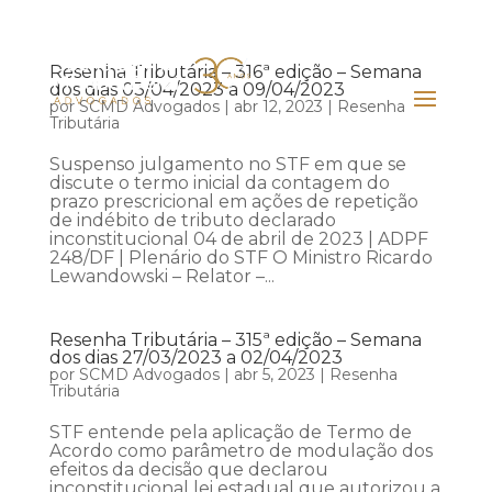
Resenha Tributária – 316ª edição – Semana
dos dias 03/04/2023 a 09/04/2023
por
SCMD Advogados
|
abr 12, 2023
|
Resenha
Tributária
Suspenso julgamento no STF em que se
discute o termo inicial da contagem do
prazo prescricional em ações de repetição
de indébito de tributo declarado
inconstitucional 04 de abril de 2023 | ADPF
248/DF | Plenário do STF O Ministro Ricardo
Lewandowski – Relator –...
Resenha Tributária – 315ª edição – Semana
dos dias 27/03/2023 a 02/04/2023
por
SCMD Advogados
|
abr 5, 2023
|
Resenha
Tributária
STF entende pela aplicação de Termo de
Acordo como parâmetro de modulação dos
efeitos da decisão que declarou
inconstitucional lei estadual que autorizou a