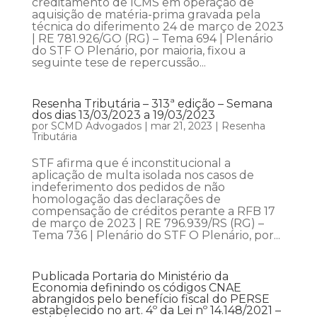
creditamento de ICMS em operação de
aquisição de matéria-prima gravada pela
técnica do diferimento 24 de março de 2023
| RE 781.926/GO (RG) – Tema 694 | Plenário
do STF O Plenário, por maioria, fixou a
seguinte tese de repercussão...
Resenha Tributária – 313ª edição – Semana
dos dias 13/03/2023 a 19/03/2023
por
SCMD Advogados
|
mar 21, 2023
|
Resenha
Tributária
STF afirma que é inconstitucional a
aplicação de multa isolada nos casos de
indeferimento dos pedidos de não
homologação das declarações de
compensação de créditos perante a RFB 17
de março de 2023 | RE 796.939/RS (RG) –
Tema 736 | Plenário do STF O Plenário, por...
Publicada Portaria do Ministério da
Economia definindo os códigos CNAE
abrangidos pelo benefício fiscal do PERSE
estabelecido no art. 4º da Lei nº 14.148/2021 –