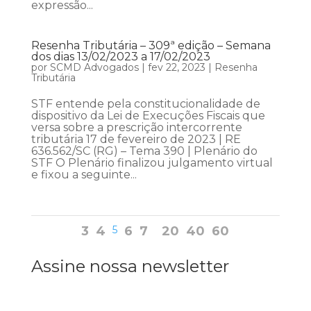
expressão...
Resenha Tributária – 309ª edição – Semana
dos dias 13/02/2023 a 17/02/2023
por
SCMD Advogados
|
fev 22, 2023
|
Resenha
Tributária
STF entende pela constitucionalidade de
dispositivo da Lei de Execuções Fiscais que
versa sobre a prescrição intercorrente
tributária 17 de fevereiro de 2023 | RE
636.562/SC (RG) – Tema 390 | Plenário do
STF O Plenário finalizou julgamento virtual
e fixou a seguinte...
3
4
5
6
7
20
40
60
Assine nossa newsletter