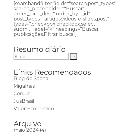
[searchandfilter fields="search,post_types"
search_placeholder="Buscar"
order_dir=",,desc" order_by=",,id"
post_types="artigos,videos-e-slides,post"
types=",checkbox,checkbox,select"
submit_label=">" headings="Buscar
publicações,Filtrar busca"]
Resumo diário
Links Recomendados
Blog do Sacha
Migalhas
Conjur
JusBrasil
Valor Econômico
Arquivo
maio 2024
(4)