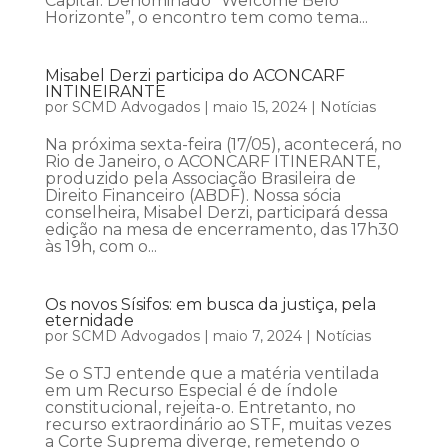
Capital. Denominado “Welcome Belo
Horizonte”, o encontro tem como tema...
Misabel Derzi participa do ACONCARF
INTINEIRANTE
por
SCMD Advogados
|
maio 15, 2024
|
Notícias
Na próxima sexta-feira (17/05), acontecerá, no
Rio de Janeiro, o ACONCARF ITINERANTE,
produzido pela Associação Brasileira de
Direito Financeiro (ABDF). Nossa sócia
conselheira, Misabel Derzi, participará dessa
edição na mesa de encerramento, das 17h30
às 19h, com o...
Os novos Sísifos: em busca da justiça, pela
eternidade
por
SCMD Advogados
|
maio 7, 2024
|
Notícias
Se o STJ entende que a matéria ventilada
em um Recurso Especial é de índole
constitucional, rejeita-o. Entretanto, no
recurso extraordinário ao STF, muitas vezes
a Corte Suprema diverge, remetendo o