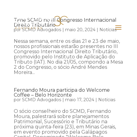
Time SCMD no III Congresso Internacional
Direito Tributário
por
SCMD Advogados
|
maio 20, 2024
|
Notícias
Nessa semana, entre os dias 21 e 23 de maio,
nossos profissionais estarão presentes no III
Congresso Internacional Direito Tributário,
promovido pelo Instituto de Aplicação do
Tributo (IAT). No dia 21/05, compondo a Mesa
2 do Congresso, o sócio André Mendes
Moreira...
Fernando Moura participa do Welcome
Coffee – Belo Horizonte
por
SCMD Advogados
|
maio 17, 2024
|
Notícias
O sócio conselheiro do SCMD, Fernando
Moura, palestrará sobre planejamentos
Patrimonial, Sucessório e Tributário na
próxima quinta-feira (23), em Minas Gerais,
em evento promovido pela Galápagos