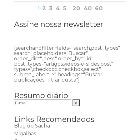
1
2
3
4
5
20
40
60
Assine nossa newsletter
[searchandfilter fields="search,post_types"
search_placeholder="Buscar"
order_dir=",,desc" order_by=",,id"
post_types="artigos,videos-e-slides,post"
types=",checkbox,checkbox,select"
submit_label=">" headings="Buscar
publicações,Filtrar busca"]
Resumo diário
Links Recomendados
Blog do Sacha
Migalhas