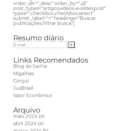
order_dir=",,desc" order_by=",,id"
post_types="artigos,videos-e-slides,post"
types=",checkbox,checkbox,select"
submit_label=">" headings="Buscar
publicações,Filtrar busca"]
Resumo diário
Links Recomendados
Blog do Sacha
Migalhas
Conjur
JusBrasil
Valor Econômico
Arquivo
maio 2024
(4)
abril 2024
(4)
março 2024
(6)