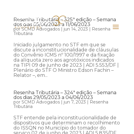
Resenha Tributária – 325ª edição – Semana
dos dias 05/06/2023 a 11/06/2023
por
SCMD Advogados
|
jun 14, 2023
|
Resenha
Tributária
Iniciado julgamento no STF em que se
discute a inconstitucionalidade de cláusulas
do Convênio ICMS nº 100/1997 e da fixação
da alíquota zero aos agrotóxicos indicados
na TIPI 09 de junho de 2023 | ADI 5.553/DF |
Plenário do STF O Ministro Edson Fachin –
Relator –, em...
Resenha Tributária – 324ª edição – Semana
dos dias 29/05/2023 a 04/06/2023
por
SCMD Advogados
|
jun 7, 2023
|
Resenha
Tributária
STF entende pela inconstitucionalidade de
dispositivos que determinam o recolhimento
do ISSQN no Município do tomador do
serviço 02 de junho de 2023 | ADI 5.835/DF,