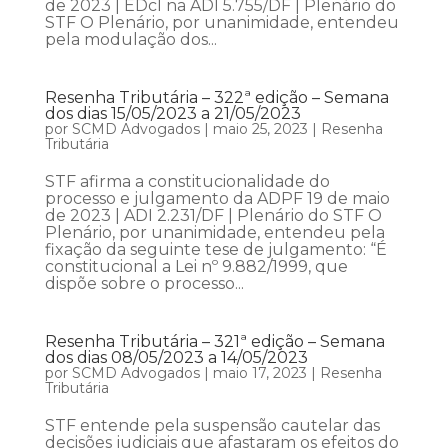
de 2023 | EDcl na ADI 5.755/DF | Plenário do
STF O Plenário, por unanimidade, entendeu
pela modulação dos...
Resenha Tributária – 322ª edição – Semana
dos dias 15/05/2023 a 21/05/2023
por
SCMD Advogados
|
maio 25, 2023
|
Resenha
Tributária
STF afirma a constitucionalidade do
processo e julgamento da ADPF 19 de maio
de 2023 | ADI 2.231/DF | Plenário do STF O
Plenário, por unanimidade, entendeu pela
fixação da seguinte tese de julgamento: “É
constitucional a Lei nº 9.882/1999, que
dispõe sobre o processo...
Resenha Tributária – 321ª edição – Semana
dos dias 08/05/2023 a 14/05/2023
por
SCMD Advogados
|
maio 17, 2023
|
Resenha
Tributária
STF entende pela suspensão cautelar das
decisões judiciais que afastaram os efeitos do