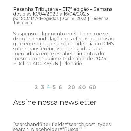
Resenha Tributária – 317ª edição – Semana
dos dias 10/04/2023 a 16/04/2023
por
SCMD Advogados
|
abr 18, 2023
|
Resenha
Tributária
Suspenso julgamento no STF em que se
discute a modulação dos efeitos da decisão
que entendeu pela não incidência do ICMS
sobre transferências interestaduais de
mercadoria entre estabelecimentos do
mesmo contribuinte 12 de abril de 2023 |
EDcl na ADC 49/RN | Plenário...
2
3
4
5
6
20
40
60
Assine nossa newsletter
[searchandfilter fields="search,post_types"
search_placeholder="Buscar"