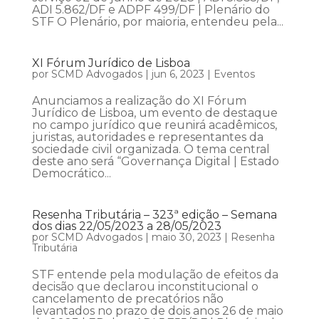
ADI 5.862/DF e ADPF 499/DF | Plenário do
STF O Plenário, por maioria, entendeu pela...
XI Fórum Jurídico de Lisboa
por
SCMD Advogados
|
jun 6, 2023
|
Eventos
Anunciamos a realização do XI Fórum
Jurídico de Lisboa, um evento de destaque
no campo jurídico que reunirá acadêmicos,
juristas, autoridades e representantes da
sociedade civil organizada. O tema central
deste ano será “Governança Digital | Estado
Democrático...
Resenha Tributária – 323ª edição – Semana
dos dias 22/05/2023 a 28/05/2023
por
SCMD Advogados
|
maio 30, 2023
|
Resenha
Tributária
STF entende pela modulação de efeitos da
decisão que declarou inconstitucional o
cancelamento de precatórios não
levantados no prazo de dois anos 26 de maio