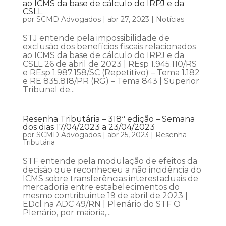
ao ICMS da base de cálculo do IRPJ e da
CSLL
por
SCMD Advogados
|
abr 27, 2023
|
Notícias
STJ entende pela impossibilidade de
exclusão dos benefícios fiscais relacionados
ao ICMS da base de cálculo do IRPJ e da
CSLL 26 de abril de 2023 | REsp 1.945.110/RS
e REsp 1.987.158/SC (Repetitivo) – Tema 1.182
e RE 835.818/PR (RG) – Tema 843 | Superior
Tribunal de...
Resenha Tributária – 318ª edição – Semana
dos dias 17/04/2023 a 23/04/2023
por
SCMD Advogados
|
abr 25, 2023
|
Resenha
Tributária
STF entende pela modulação de efeitos da
decisão que reconheceu a não incidência do
ICMS sobre transferências interestaduais de
mercadoria entre estabelecimentos do
mesmo contribuinte 19 de abril de 2023 |
EDcl na ADC 49/RN | Plenário do STF O
Plenário, por maioria,...