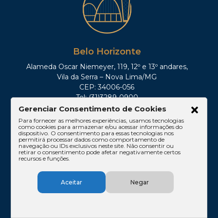
Belo Horizonte
Alameda Oscar Niemeyer, 119, 12º e 13º andares,
Vila da Serra – Nova Lima/MG
CEP: 34006-056
Tel: (31)3289-0900
Gerenciar Consentimento de Cookies
Para fornecer as melhores experiências, usamos tecnologias
como cookies para armazenar e/ou acessar informações do
dispositivo. O consentimento para essas tecnologias nos
permitirá processar dados como comportamento de
navegação ou IDs exclusivos neste site. Não consentir ou
retirar o consentimento pode afetar negativamente certos
recursos e funções.
Aceitar
Negar
São Paulo
Av. Paulista, 1842, 16º andar, Conjuntos 167 e 168,
Edifício Cetenco Plaza – Torre Norte