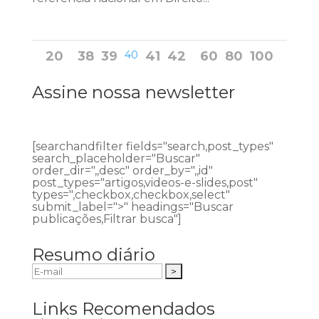
20
38
39
40
41
42
60
80
100
Assine nossa newsletter
[searchandfilter fields="search,post_types"
search_placeholder="Buscar"
order_dir=",,desc" order_by=",,id"
post_types="artigos,videos-e-slides,post"
types=",checkbox,checkbox,select"
submit_label=">" headings="Buscar
publicações,Filtrar busca"]
Resumo diário
Links Recomendados