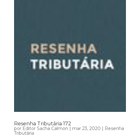
Resenha Tributária 172
por
Editor Sacha Calmon
|
mar 23, 2020
|
Resenha
Tributária