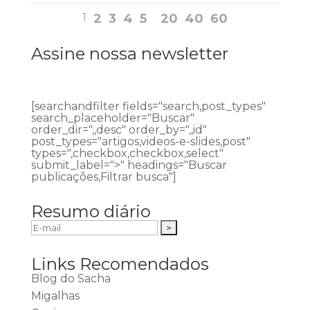
1
2
3
4
5
20
40
60
Assine nossa newsletter
[searchandfilter fields="search,post_types"
search_placeholder="Buscar"
order_dir=",,desc" order_by=",,id"
post_types="artigos,videos-e-slides,post"
types=",checkbox,checkbox,select"
submit_label=">" headings="Buscar
publicações,Filtrar busca"]
Resumo diário
Links Recomendados
Blog do Sacha
Migalhas