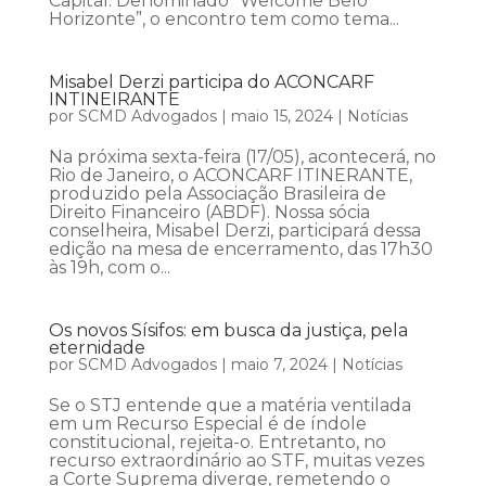
Capital. Denominado “Welcome Belo
Horizonte”, o encontro tem como tema...
Misabel Derzi participa do ACONCARF
INTINEIRANTE
por
SCMD Advogados
|
maio 15, 2024
|
Notícias
Na próxima sexta-feira (17/05), acontecerá, no
Rio de Janeiro, o ACONCARF ITINERANTE,
produzido pela Associação Brasileira de
Direito Financeiro (ABDF). Nossa sócia
conselheira, Misabel Derzi, participará dessa
edição na mesa de encerramento, das 17h30
às 19h, com o...
Os novos Sísifos: em busca da justiça, pela
eternidade
por
SCMD Advogados
|
maio 7, 2024
|
Notícias
Se o STJ entende que a matéria ventilada
em um Recurso Especial é de índole
constitucional, rejeita-o. Entretanto, no
recurso extraordinário ao STF, muitas vezes
a Corte Suprema diverge, remetendo o