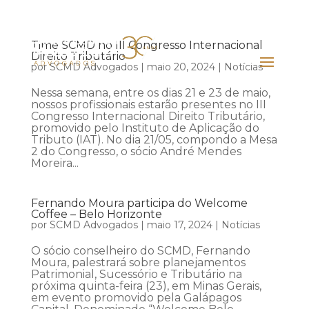
Time SCMD no III Congresso Internacional
Direito Tributário
por
SCMD Advogados
|
maio 20, 2024
|
Notícias
Nessa semana, entre os dias 21 e 23 de maio,
nossos profissionais estarão presentes no III
Congresso Internacional Direito Tributário,
promovido pelo Instituto de Aplicação do
Tributo (IAT). No dia 21/05, compondo a Mesa
2 do Congresso, o sócio André Mendes
Moreira...
Fernando Moura participa do Welcome
Coffee – Belo Horizonte
por
SCMD Advogados
|
maio 17, 2024
|
Notícias
O sócio conselheiro do SCMD, Fernando
Moura, palestrará sobre planejamentos
Patrimonial, Sucessório e Tributário na
próxima quinta-feira (23), em Minas Gerais,
em evento promovido pela Galápagos