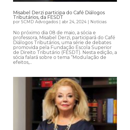
Misabel Derzi participa do Café Diálogos
Tributários, da FESDT
por
SCMD Advogados
|
abr 24, 2024
|
Notícias
No próximo dia 08 de maio, a sócia e
professora, Misabel Derzi, participará do Café
Diálogos Tributários, uma série de debates
promovida pela Fundação Escola Superior
de Direito Tributário (FESDT). Nesta edição, a
sócia falará sobre o tema “Modulação de
efeitos,...