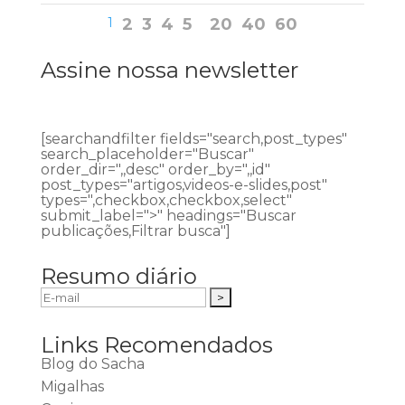
1
2
3
4
5
20
40
60
Assine nossa newsletter
[searchandfilter fields="search,post_types"
search_placeholder="Buscar"
order_dir=",,desc" order_by=",,id"
post_types="artigos,videos-e-slides,post"
types=",checkbox,checkbox,select"
submit_label=">" headings="Buscar
publicações,Filtrar busca"]
Resumo diário
Links Recomendados
Blog do Sacha
Migalhas