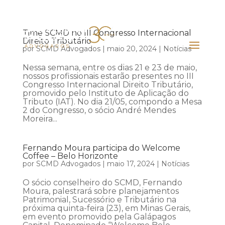
Time SCMD no III Congresso Internacional
Direito Tributário
por
SCMD Advogados
|
maio 20, 2024
|
Notícias
Nessa semana, entre os dias 21 e 23 de maio,
nossos profissionais estarão presentes no III
Congresso Internacional Direito Tributário,
promovido pelo Instituto de Aplicação do
Tributo (IAT). No dia 21/05, compondo a Mesa
2 do Congresso, o sócio André Mendes
Moreira...
Fernando Moura participa do Welcome
Coffee – Belo Horizonte
por
SCMD Advogados
|
maio 17, 2024
|
Notícias
O sócio conselheiro do SCMD, Fernando
Moura, palestrará sobre planejamentos
Patrimonial, Sucessório e Tributário na
próxima quinta-feira (23), em Minas Gerais,
em evento promovido pela Galápagos