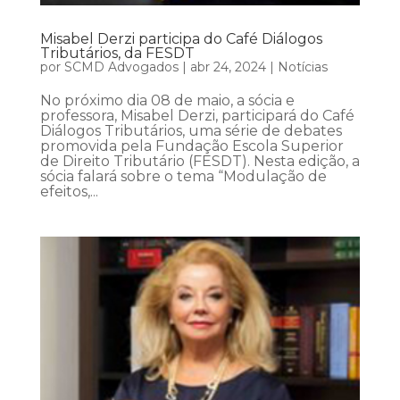
Misabel Derzi participa do Café Diálogos
Tributários, da FESDT
por
SCMD Advogados
|
abr 24, 2024
|
Notícias
No próximo dia 08 de maio, a sócia e
professora, Misabel Derzi, participará do Café
Diálogos Tributários, uma série de debates
promovida pela Fundação Escola Superior
de Direito Tributário (FESDT). Nesta edição, a
sócia falará sobre o tema “Modulação de
efeitos,...