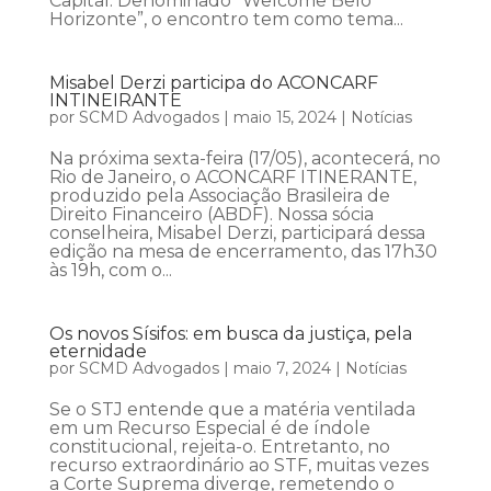
Capital. Denominado “Welcome Belo
Horizonte”, o encontro tem como tema...
Misabel Derzi participa do ACONCARF
INTINEIRANTE
por
SCMD Advogados
|
maio 15, 2024
|
Notícias
Na próxima sexta-feira (17/05), acontecerá, no
Rio de Janeiro, o ACONCARF ITINERANTE,
produzido pela Associação Brasileira de
Direito Financeiro (ABDF). Nossa sócia
conselheira, Misabel Derzi, participará dessa
edição na mesa de encerramento, das 17h30
às 19h, com o...
Os novos Sísifos: em busca da justiça, pela
eternidade
por
SCMD Advogados
|
maio 7, 2024
|
Notícias
Se o STJ entende que a matéria ventilada
em um Recurso Especial é de índole
constitucional, rejeita-o. Entretanto, no
recurso extraordinário ao STF, muitas vezes
a Corte Suprema diverge, remetendo o