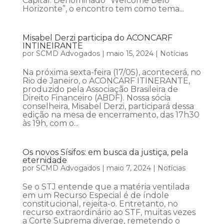
Capital. Denominado “Welcome Belo
Horizonte”, o encontro tem como tema...
Misabel Derzi participa do ACONCARF
INTINEIRANTE
por
SCMD Advogados
|
maio 15, 2024
|
Notícias
Na próxima sexta-feira (17/05), acontecerá, no
Rio de Janeiro, o ACONCARF ITINERANTE,
produzido pela Associação Brasileira de
Direito Financeiro (ABDF). Nossa sócia
conselheira, Misabel Derzi, participará dessa
edição na mesa de encerramento, das 17h30
às 19h, com o...
Os novos Sísifos: em busca da justiça, pela
eternidade
por
SCMD Advogados
|
maio 7, 2024
|
Notícias
Se o STJ entende que a matéria ventilada
em um Recurso Especial é de índole
constitucional, rejeita-o. Entretanto, no
recurso extraordinário ao STF, muitas vezes
a Corte Suprema diverge, remetendo o