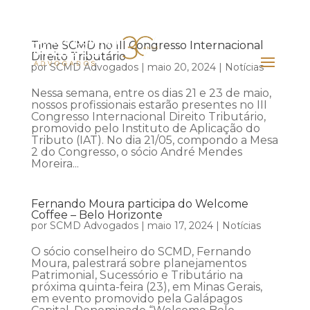
Time SCMD no III Congresso Internacional
Direito Tributário
por
SCMD Advogados
|
maio 20, 2024
|
Notícias
Nessa semana, entre os dias 21 e 23 de maio,
nossos profissionais estarão presentes no III
Congresso Internacional Direito Tributário,
promovido pelo Instituto de Aplicação do
Tributo (IAT). No dia 21/05, compondo a Mesa
2 do Congresso, o sócio André Mendes
Moreira...
Fernando Moura participa do Welcome
Coffee – Belo Horizonte
por
SCMD Advogados
|
maio 17, 2024
|
Notícias
O sócio conselheiro do SCMD, Fernando
Moura, palestrará sobre planejamentos
Patrimonial, Sucessório e Tributário na
próxima quinta-feira (23), em Minas Gerais,
em evento promovido pela Galápagos