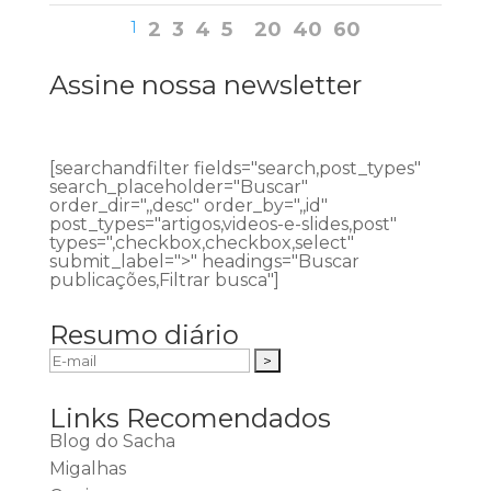
1
2
3
4
5
20
40
60
Assine nossa newsletter
[searchandfilter fields="search,post_types"
search_placeholder="Buscar"
order_dir=",,desc" order_by=",,id"
post_types="artigos,videos-e-slides,post"
types=",checkbox,checkbox,select"
submit_label=">" headings="Buscar
publicações,Filtrar busca"]
Resumo diário
Links Recomendados
Blog do Sacha
Migalhas