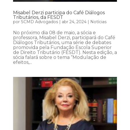
Misabel Derzi participa do Café Diálogos
Tributários, da FESDT
por
SCMD Advogados
|
abr 24, 2024
|
Notícias
No próximo dia 08 de maio, a sócia e
professora, Misabel Derzi, participará do Café
Diálogos Tributários, uma série de debates
promovida pela Fundação Escola Superior
de Direito Tributário (FESDT). Nesta edição, a
sócia falará sobre o tema “Modulação de
efeitos,...