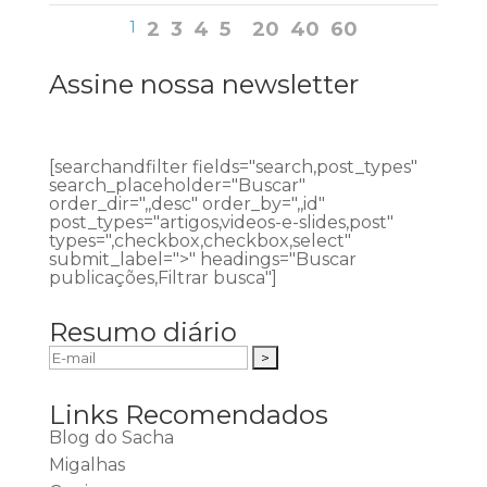
1
2
3
4
5
20
40
60
Assine nossa newsletter
[searchandfilter fields="search,post_types"
search_placeholder="Buscar"
order_dir=",,desc" order_by=",,id"
post_types="artigos,videos-e-slides,post"
types=",checkbox,checkbox,select"
submit_label=">" headings="Buscar
publicações,Filtrar busca"]
Resumo diário
Links Recomendados
Blog do Sacha
Migalhas