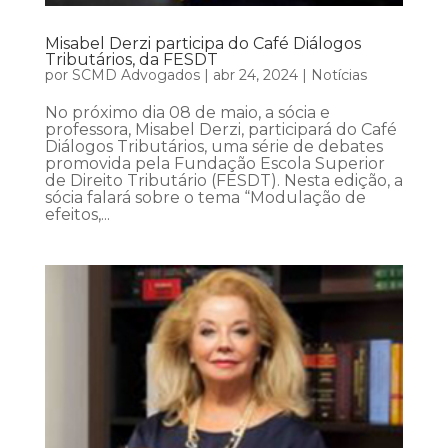
Misabel Derzi participa do Café Diálogos
Tributários, da FESDT
por
SCMD Advogados
|
abr 24, 2024
|
Notícias
No próximo dia 08 de maio, a sócia e
professora, Misabel Derzi, participará do Café
Diálogos Tributários, uma série de debates
promovida pela Fundação Escola Superior
de Direito Tributário (FESDT). Nesta edição, a
sócia falará sobre o tema “Modulação de
efeitos,...