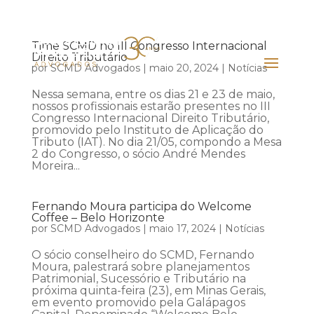
Time SCMD no III Congresso Internacional
Direito Tributário
por
SCMD Advogados
|
maio 20, 2024
|
Notícias
Nessa semana, entre os dias 21 e 23 de maio,
nossos profissionais estarão presentes no III
Congresso Internacional Direito Tributário,
promovido pelo Instituto de Aplicação do
Tributo (IAT). No dia 21/05, compondo a Mesa
2 do Congresso, o sócio André Mendes
Moreira...
Fernando Moura participa do Welcome
Coffee – Belo Horizonte
por
SCMD Advogados
|
maio 17, 2024
|
Notícias
O sócio conselheiro do SCMD, Fernando
Moura, palestrará sobre planejamentos
Patrimonial, Sucessório e Tributário na
próxima quinta-feira (23), em Minas Gerais,
em evento promovido pela Galápagos