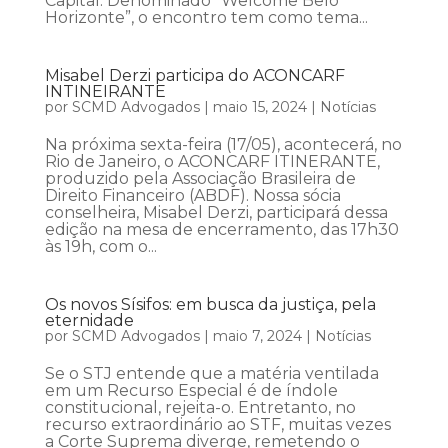
Capital. Denominado “Welcome Belo
Horizonte”, o encontro tem como tema...
Misabel Derzi participa do ACONCARF
INTINEIRANTE
por
SCMD Advogados
|
maio 15, 2024
|
Notícias
Na próxima sexta-feira (17/05), acontecerá, no
Rio de Janeiro, o ACONCARF ITINERANTE,
produzido pela Associação Brasileira de
Direito Financeiro (ABDF). Nossa sócia
conselheira, Misabel Derzi, participará dessa
edição na mesa de encerramento, das 17h30
às 19h, com o...
Os novos Sísifos: em busca da justiça, pela
eternidade
por
SCMD Advogados
|
maio 7, 2024
|
Notícias
Se o STJ entende que a matéria ventilada
em um Recurso Especial é de índole
constitucional, rejeita-o. Entretanto, no
recurso extraordinário ao STF, muitas vezes
a Corte Suprema diverge, remetendo o