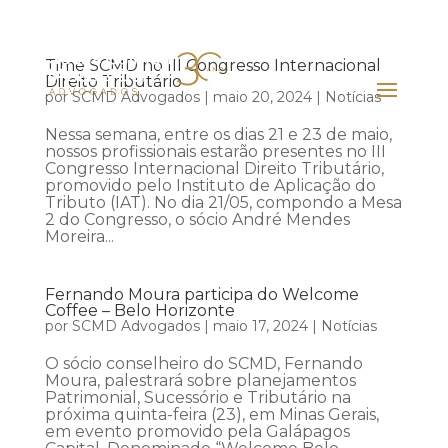
Time SCMD no III Congresso Internacional
Direito Tributário
por
SCMD Advogados
|
maio 20, 2024
|
Notícias
Nessa semana, entre os dias 21 e 23 de maio,
nossos profissionais estarão presentes no III
Congresso Internacional Direito Tributário,
promovido pelo Instituto de Aplicação do
Tributo (IAT). No dia 21/05, compondo a Mesa
2 do Congresso, o sócio André Mendes
Moreira...
Fernando Moura participa do Welcome
Coffee – Belo Horizonte
por
SCMD Advogados
|
maio 17, 2024
|
Notícias
O sócio conselheiro do SCMD, Fernando
Moura, palestrará sobre planejamentos
Patrimonial, Sucessório e Tributário na
próxima quinta-feira (23), em Minas Gerais,
em evento promovido pela Galápagos