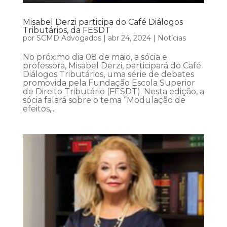
Misabel Derzi participa do Café Diálogos
Tributários, da FESDT
por
SCMD Advogados
|
abr 24, 2024
|
Notícias
No próximo dia 08 de maio, a sócia e
professora, Misabel Derzi, participará do Café
Diálogos Tributários, uma série de debates
promovida pela Fundação Escola Superior
de Direito Tributário (FESDT). Nesta edição, a
sócia falará sobre o tema “Modulação de
efeitos,...