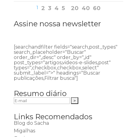
1
2
3
4
5
20
40
60
Assine nossa newsletter
[searchandfilter fields="search,post_types"
search_placeholder="Buscar"
order_dir=",,desc" order_by=",,id"
post_types="artigos,videos-e-slides,post"
types=",checkbox,checkbox,select"
submit_label=">" headings="Buscar
publicações,Filtrar busca"]
Resumo diário
Links Recomendados
Blog do Sacha
Migalhas