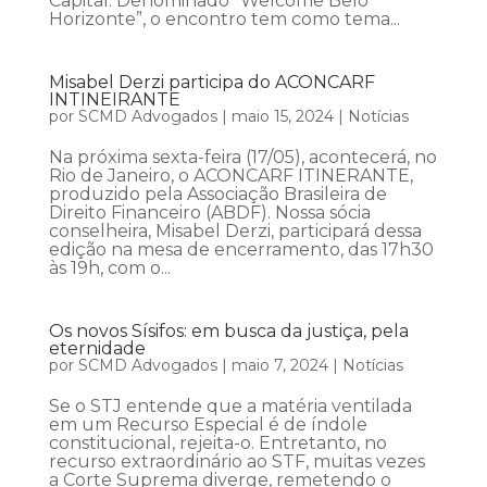
Capital. Denominado “Welcome Belo
Horizonte”, o encontro tem como tema...
Misabel Derzi participa do ACONCARF
INTINEIRANTE
por
SCMD Advogados
|
maio 15, 2024
|
Notícias
Na próxima sexta-feira (17/05), acontecerá, no
Rio de Janeiro, o ACONCARF ITINERANTE,
produzido pela Associação Brasileira de
Direito Financeiro (ABDF). Nossa sócia
conselheira, Misabel Derzi, participará dessa
edição na mesa de encerramento, das 17h30
às 19h, com o...
Os novos Sísifos: em busca da justiça, pela
eternidade
por
SCMD Advogados
|
maio 7, 2024
|
Notícias
Se o STJ entende que a matéria ventilada
em um Recurso Especial é de índole
constitucional, rejeita-o. Entretanto, no
recurso extraordinário ao STF, muitas vezes
a Corte Suprema diverge, remetendo o