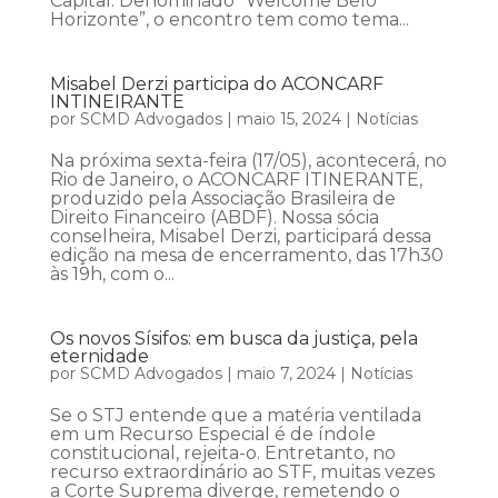
Capital. Denominado “Welcome Belo
Horizonte”, o encontro tem como tema...
Misabel Derzi participa do ACONCARF
INTINEIRANTE
por
SCMD Advogados
|
maio 15, 2024
|
Notícias
Na próxima sexta-feira (17/05), acontecerá, no
Rio de Janeiro, o ACONCARF ITINERANTE,
produzido pela Associação Brasileira de
Direito Financeiro (ABDF). Nossa sócia
conselheira, Misabel Derzi, participará dessa
edição na mesa de encerramento, das 17h30
às 19h, com o...
Os novos Sísifos: em busca da justiça, pela
eternidade
por
SCMD Advogados
|
maio 7, 2024
|
Notícias
Se o STJ entende que a matéria ventilada
em um Recurso Especial é de índole
constitucional, rejeita-o. Entretanto, no
recurso extraordinário ao STF, muitas vezes
a Corte Suprema diverge, remetendo o