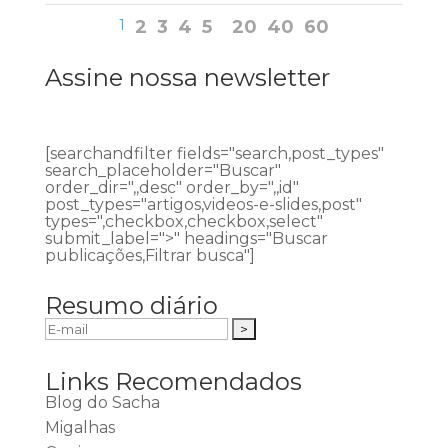
1
2
3
4
5
20
40
60
Assine nossa newsletter
[searchandfilter fields="search,post_types"
search_placeholder="Buscar"
order_dir=",,desc" order_by=",,id"
post_types="artigos,videos-e-slides,post"
types=",checkbox,checkbox,select"
submit_label=">" headings="Buscar
publicações,Filtrar busca"]
Resumo diário
Links Recomendados
Blog do Sacha
Migalhas