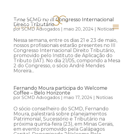
Time SCMD no III Congresso Internacional
Direito Tributário
por
SCMD Advogados
|
maio 20, 2024
|
Notícias
Nessa semana, entre os dias 21 e 23 de maio,
nossos profissionais estarão presentes no III
Congresso Internacional Direito Tributário,
promovido pelo Instituto de Aplicação do
Tributo (IAT). No dia 21/05, compondo a Mesa
2 do Congresso, o sócio André Mendes
Moreira...
Fernando Moura participa do Welcome
Coffee – Belo Horizonte
por
SCMD Advogados
|
maio 17, 2024
|
Notícias
O sócio conselheiro do SCMD, Fernando
Moura, palestrará sobre planejamentos
Patrimonial, Sucessório e Tributário na
próxima quinta-feira (23), em Minas Gerais,
em evento promovido pela Galápagos