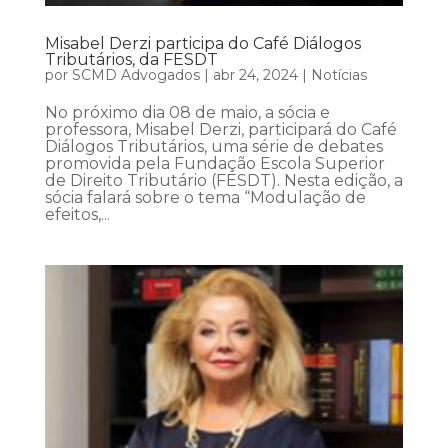
Misabel Derzi participa do Café Diálogos
Tributários, da FESDT
por
SCMD Advogados
|
abr 24, 2024
|
Notícias
No próximo dia 08 de maio, a sócia e
professora, Misabel Derzi, participará do Café
Diálogos Tributários, uma série de debates
promovida pela Fundação Escola Superior
de Direito Tributário (FESDT). Nesta edição, a
sócia falará sobre o tema “Modulação de
efeitos,...