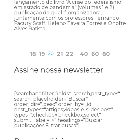
lançamento do livro “A crise do federalismo
em estado de pandemia” (volumes 1 e 2),
publicação da qual é organizadora,
juntamente com os professores Fernando
Facury Scaff, Heleno Taveira Torres e Onofre
Alves Batista...
18
19
20
21
22
40
60
80
Assine nossa newsletter
[searchandfilter fields="search,post_types"
search_placeholder="Buscar"
order_dir=",,desc" order_by=",,id"
post_types="artigos,videos-e-slides,post"
types=",checkbox,checkbox,select"
submit_label=">" headings="Buscar
publicações,Filtrar busca"]