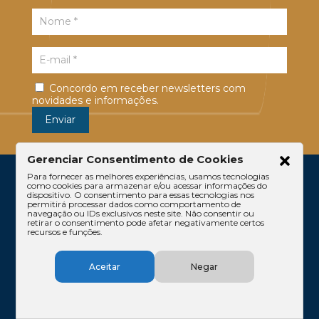
Concordo em receber newsletters com
novidades e informações.
Gerenciar Consentimento de Cookies
Para fornecer as melhores experiências, usamos tecnologias
como cookies para armazenar e/ou acessar informações do
dispositivo. O consentimento para essas tecnologias nos
permitirá processar dados como comportamento de
navegação ou IDs exclusivos neste site. Não consentir ou
retirar o consentimento pode afetar negativamente certos
recursos e funções.
Escritório
Atuação
Equipe
Conteúdos
Aceitar
Negar
Contato
Código de Ética