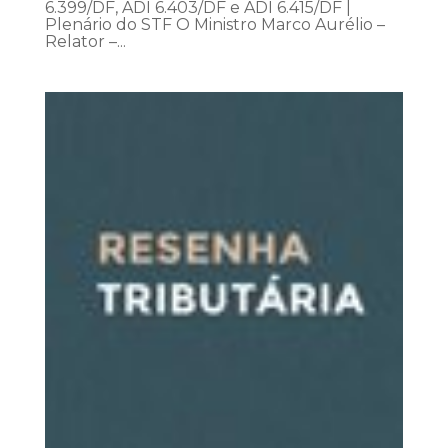
6.399/DF, ADI 6.403/DF e ADI 6.415/DF |
Plenário do STF O Ministro Marco Aurélio –
Relator –...