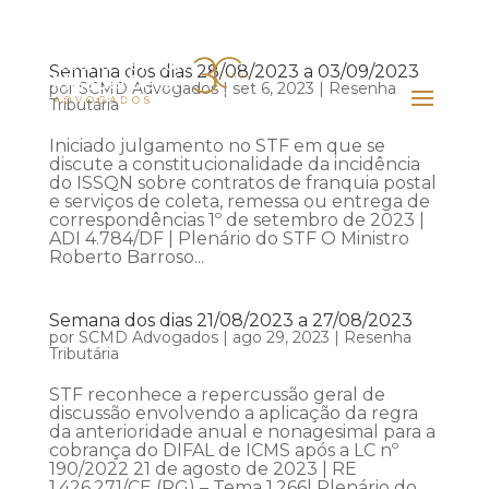
Semana dos dias 28/08/2023 a 03/09/2023
por
SCMD Advogados
|
set 6, 2023
|
Resenha
Tributária
Iniciado julgamento no STF em que se
discute a constitucionalidade da incidência
do ISSQN sobre contratos de franquia postal
e serviços de coleta, remessa ou entrega de
correspondências 1º de setembro de 2023 |
ADI 4.784/DF | Plenário do STF O Ministro
Roberto Barroso...
Semana dos dias 21/08/2023 a 27/08/2023
por
SCMD Advogados
|
ago 29, 2023
|
Resenha
Tributária
STF reconhece a repercussão geral de
discussão envolvendo a aplicação da regra
da anterioridade anual e nonagesimal para a
cobrança do DIFAL de ICMS após a LC nº
190/2022 21 de agosto de 2023 | RE
1.426.271/CE (RG) – Tema 1.266| Plenário do