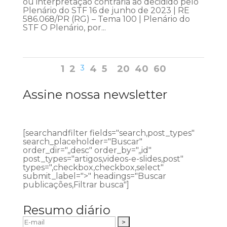
ou interpretação contrária ao decidido pelo
Plenário do STF 16 de junho de 2023 | RE
586.068/PR (RG) – Tema 100 | Plenário do
STF O Plenário, por...
1
2
3
4
5
20
40
60
Assine nossa newsletter
[searchandfilter fields="search,post_types"
search_placeholder="Buscar"
order_dir=",,desc" order_by=",,id"
post_types="artigos,videos-e-slides,post"
types=",checkbox,checkbox,select"
submit_label=">" headings="Buscar
publicações,Filtrar busca"]
Resumo diário