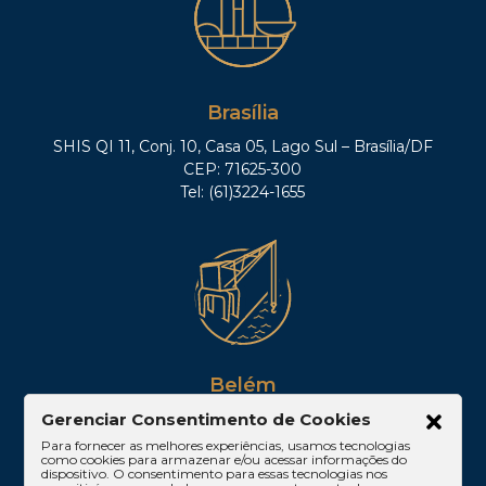
Brasília
SHIS QI 11, Conj. 10, Casa 05, Lago Sul – Brasília/DF
CEP: 71625-300
Tel: (61)3224-1655
Belém
Av. Visconde de Souza Franco, 05, Sala 2102 –
Gerenciar Consentimento de Cookies
Edifício Quadra Corporate, Umarizal – Belém/PA
Para fornecer as melhores experiências, usamos tecnologias
como cookies para armazenar e/ou acessar informações do
CEP: 66053-000
dispositivo. O consentimento para essas tecnologias nos