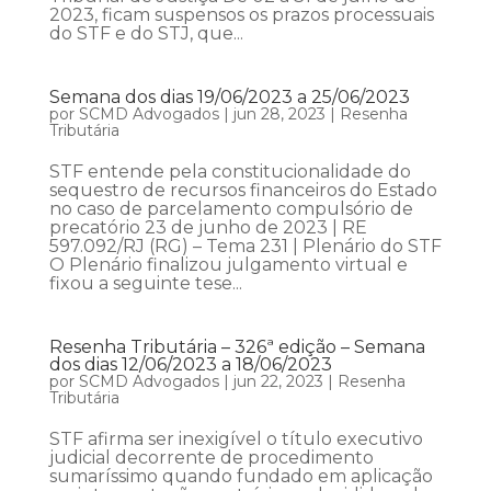
2023, ficam suspensos os prazos processuais
do STF e do STJ, que...
Semana dos dias 19/06/2023 a 25/06/2023
por
SCMD Advogados
|
jun 28, 2023
|
Resenha
Tributária
STF entende pela constitucionalidade do
sequestro de recursos financeiros do Estado
no caso de parcelamento compulsório de
precatório 23 de junho de 2023 | RE
597.092/RJ (RG) – Tema 231 | Plenário do STF
O Plenário finalizou julgamento virtual e
fixou a seguinte tese...
Resenha Tributária – 326ª edição – Semana
dos dias 12/06/2023 a 18/06/2023
por
SCMD Advogados
|
jun 22, 2023
|
Resenha
Tributária
STF afirma ser inexigível o título executivo
judicial decorrente de procedimento
sumaríssimo quando fundado em aplicação