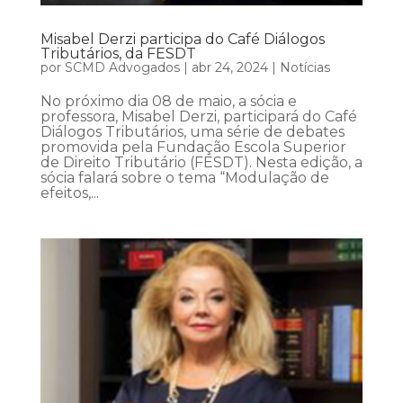
Misabel Derzi participa do Café Diálogos
Tributários, da FESDT
por
SCMD Advogados
|
abr 24, 2024
|
Notícias
No próximo dia 08 de maio, a sócia e
professora, Misabel Derzi, participará do Café
Diálogos Tributários, uma série de debates
promovida pela Fundação Escola Superior
de Direito Tributário (FESDT). Nesta edição, a
sócia falará sobre o tema “Modulação de
efeitos,...