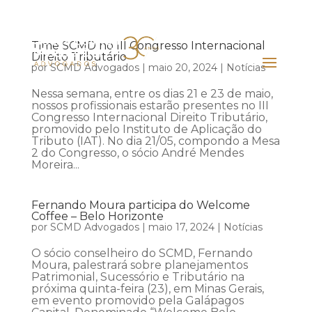
Time SCMD no III Congresso Internacional
Direito Tributário
por
SCMD Advogados
|
maio 20, 2024
|
Notícias
Nessa semana, entre os dias 21 e 23 de maio,
nossos profissionais estarão presentes no III
Congresso Internacional Direito Tributário,
promovido pelo Instituto de Aplicação do
Tributo (IAT). No dia 21/05, compondo a Mesa
2 do Congresso, o sócio André Mendes
Moreira...
Fernando Moura participa do Welcome
Coffee – Belo Horizonte
por
SCMD Advogados
|
maio 17, 2024
|
Notícias
O sócio conselheiro do SCMD, Fernando
Moura, palestrará sobre planejamentos
Patrimonial, Sucessório e Tributário na
próxima quinta-feira (23), em Minas Gerais,
em evento promovido pela Galápagos