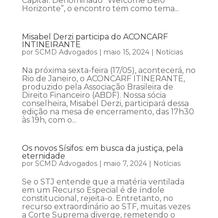
Capital. Denominado “Welcome Belo
Horizonte”, o encontro tem como tema...
Misabel Derzi participa do ACONCARF
INTINEIRANTE
por
SCMD Advogados
|
maio 15, 2024
|
Notícias
Na próxima sexta-feira (17/05), acontecerá, no
Rio de Janeiro, o ACONCARF ITINERANTE,
produzido pela Associação Brasileira de
Direito Financeiro (ABDF). Nossa sócia
conselheira, Misabel Derzi, participará dessa
edição na mesa de encerramento, das 17h30
às 19h, com o...
Os novos Sísifos: em busca da justiça, pela
eternidade
por
SCMD Advogados
|
maio 7, 2024
|
Notícias
Se o STJ entende que a matéria ventilada
em um Recurso Especial é de índole
constitucional, rejeita-o. Entretanto, no
recurso extraordinário ao STF, muitas vezes
a Corte Suprema diverge, remetendo o