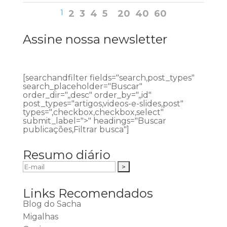
1
2
3
4
5
20
40
60
Assine nossa newsletter
[searchandfilter fields="search,post_types"
search_placeholder="Buscar"
order_dir=",,desc" order_by=",,id"
post_types="artigos,videos-e-slides,post"
types=",checkbox,checkbox,select"
submit_label=">" headings="Buscar
publicações,Filtrar busca"]
Resumo diário
Links Recomendados
Blog do Sacha
Migalhas