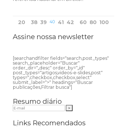
20
38
39
40
41
42
60
80
100
Assine nossa newsletter
[searchandfilter fields="search,post_types"
search_placeholder="Buscar"
order_dir=",,desc" order_by=",,id"
post_types="artigos,videos-e-slides,post"
types=",checkbox,checkbox,select"
submit_label=">" headings="Buscar
publicações,Filtrar busca"]
Resumo diário
Links Recomendados