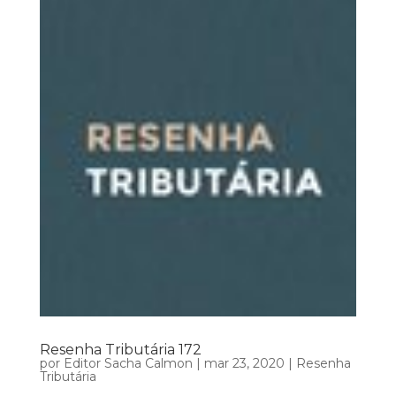
Resenha Tributária 172
por
Editor Sacha Calmon
|
mar 23, 2020
|
Resenha
Tributária