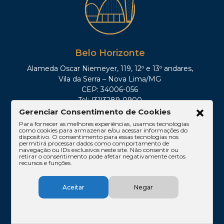
Belo Horizonte
Alameda Oscar Niemeyer, 119, 12º e 13º andares,
Vila da Serra – Nova Lima/MG
CEP: 34006-056
Tel: (31)3289-0900
Gerenciar Consentimento de Cookies
Para fornecer as melhores experiências, usamos tecnologias
como cookies para armazenar e/ou acessar informações do
dispositivo. O consentimento para essas tecnologias nos
permitirá processar dados como comportamento de
navegação ou IDs exclusivos neste site. Não consentir ou
retirar o consentimento pode afetar negativamente certos
recursos e funções.
Aceitar
Negar
São Paulo
Av. Paulista, 1842, 16º andar, Conjuntos 167 e 168,
Edifício Cetenco Plaza – Torre Norte