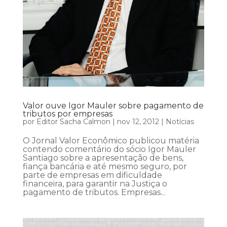
Valor ouve Igor Mauler sobre pagamento de
tributos por empresas
por
Editor Sacha Calmon
|
nov 12, 2012
|
Notícias
O Jornal Valor Econômico publicou matéria
contendo comentário do sócio Igor Mauler
Santiago sobre a apresentação de bens,
fiança bancária e até mesmo seguro, por
parte de empresas em dificuldade
financeira, para garantir na Justiça o
pagamento de tributos. Empresas...