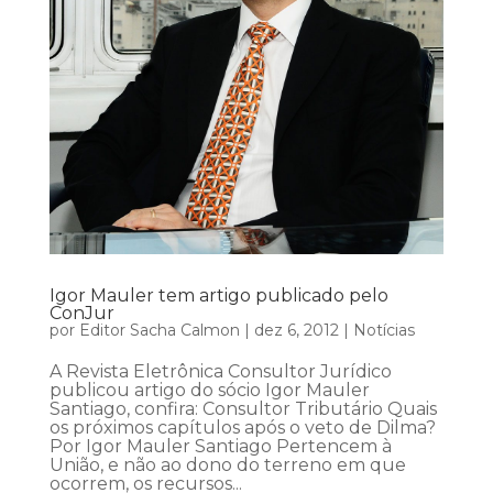
Igor Mauler tem artigo publicado pelo
ConJur
por
Editor Sacha Calmon
|
dez 6, 2012
|
Notícias
A Revista Eletrônica Consultor Jurídico
publicou artigo do sócio Igor Mauler
Santiago, confira: Consultor Tributário Quais
os próximos capítulos após o veto de Dilma?
Por Igor Mauler Santiago Pertencem à
União, e não ao dono do terreno em que
ocorrem, os recursos...