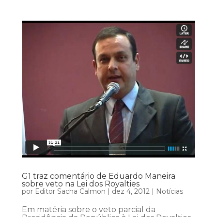
G1 traz comentário de Eduardo Maneira
sobre veto na Lei dos Royalties
por
Editor Sacha Calmon
|
dez 4, 2012
|
Notícias
Em matéria sobre o veto parcial da