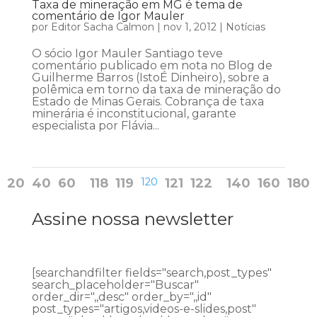
Taxa de mineração em MG é tema de
comentário de Igor Mauler
por
Editor Sacha Calmon
|
nov 1, 2012
|
Notícias
O sócio Igor Mauler Santiago teve
comentário publicado em nota no Blog de
Guilherme Barros (IstoÉ Dinheiro), sobre a
polêmica em torno da taxa de mineração do
Estado de Minas Gerais. Cobrança de taxa
minerária é inconstitucional, garante
especialista por Flávia...
20
40
60
118
119
120
121
122
140
160
180
Assine nossa newsletter
[searchandfilter fields="search,post_types"
search_placeholder="Buscar"
order_dir=",,desc" order_by=",,id"
post_types="artigos,videos-e-slides,post"