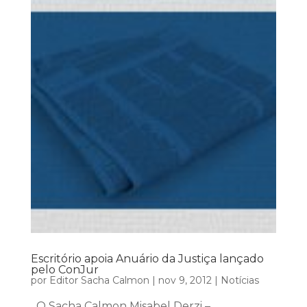
Escritório apoia Anuário da Justiça lançado
pelo ConJur
por
Editor Sacha Calmon
|
nov 9, 2012
|
Notícias
O Sacha Calmon Misabel Derzi –