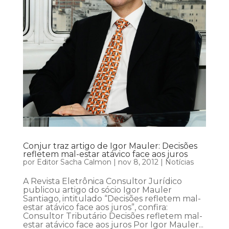
Conjur traz artigo de Igor Mauler: Decisões
refletem mal-estar atávico face aos juros
por
Editor Sacha Calmon
|
nov 8, 2012
|
Notícias
A Revista Eletrônica Consultor Jurídico
publicou artigo do sócio Igor Mauler
Santiago, intitulado “Decisões refletem mal-
estar atávico face aos juros”, confira:
Consultor Tributário Decisões refletem mal-
estar atávico face aos juros Por Igor Mauler...