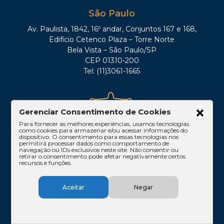
São Paulo
Av. Paulista, 1842, 16º andar, Conjuntos 167 e 168,
Edifício Cetenco Plaza – Torre Norte
Bela Vista – São Paulo/SP
CEP 01310-200
Tel: (11)3061-1665
Gerenciar Consentimento de Cookies
Para fornecer as melhores experiências, usamos tecnologias
como cookies para armazenar e/ou acessar informações do
dispositivo. O consentimento para essas tecnologias nos
permitirá processar dados como comportamento de
navegação ou IDs exclusivos neste site. Não consentir ou
retirar o consentimento pode afetar negativamente certos
Rio de Janeiro
recursos e funções.
Rua Lauro Müller, 116 – sala 605, Botafogo – Rio
de Janeiro/RJ
Aceitar
Negar
CEP: 22290-160
Tel: (21)3212-0100