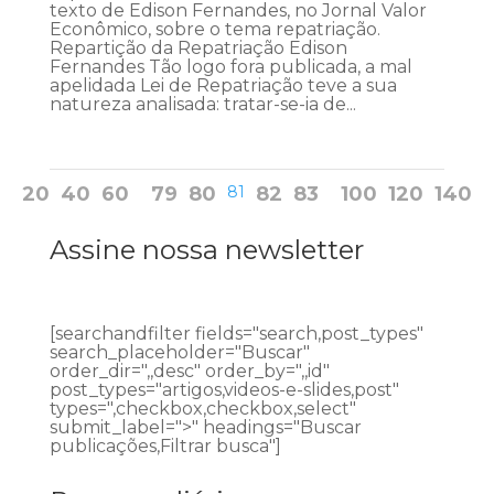
texto de Edison Fernandes, no Jornal Valor
Econômico, sobre o tema repatriação.
Repartição da Repatriação Edison
Fernandes Tão logo fora publicada, a mal
apelidada Lei de Repatriação teve a sua
natureza analisada: tratar-se-ia de...
20
40
60
79
80
81
82
83
100
120
140
Assine nossa newsletter
[searchandfilter fields="search,post_types"
search_placeholder="Buscar"
order_dir=",,desc" order_by=",,id"
post_types="artigos,videos-e-slides,post"
types=",checkbox,checkbox,select"
submit_label=">" headings="Buscar
publicações,Filtrar busca"]