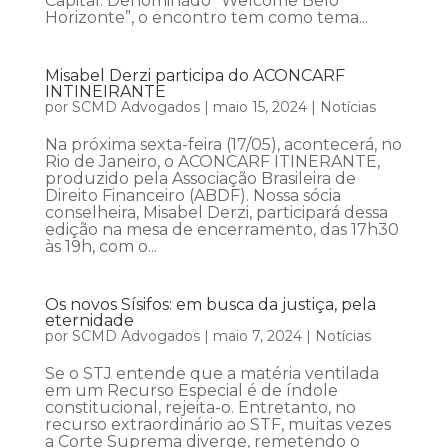
Capital. Denominado “Welcome Belo
Horizonte”, o encontro tem como tema...
Misabel Derzi participa do ACONCARF
INTINEIRANTE
por
SCMD Advogados
|
maio 15, 2024
|
Notícias
Na próxima sexta-feira (17/05), acontecerá, no
Rio de Janeiro, o ACONCARF ITINERANTE,
produzido pela Associação Brasileira de
Direito Financeiro (ABDF). Nossa sócia
conselheira, Misabel Derzi, participará dessa
edição na mesa de encerramento, das 17h30
às 19h, com o...
Os novos Sísifos: em busca da justiça, pela
eternidade
por
SCMD Advogados
|
maio 7, 2024
|
Notícias
Se o STJ entende que a matéria ventilada
em um Recurso Especial é de índole
constitucional, rejeita-o. Entretanto, no
recurso extraordinário ao STF, muitas vezes
a Corte Suprema diverge, remetendo o