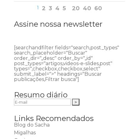
1
2
3
4
5
20
40
60
Assine nossa newsletter
[searchandfilter fields="search,post_types"
search_placeholder="Buscar"
order_dir=",,desc" order_by=",,id"
post_types="artigos,videos-e-slides,post"
types=",checkbox,checkbox,select"
submit_label=">" headings="Buscar
publicações,Filtrar busca"]
Resumo diário
Links Recomendados
Blog do Sacha
Migalhas