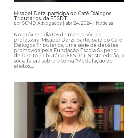
Misabel Derzi participa do Café Diálogos
Tributários, da FESDT
por
SCMD Advogados
|
abr 24, 2024
|
Notícias
No próximo dia 08 de maio, a sócia e
professora, Misabel Derzi, participará do Café
Diálogos Tributários, uma série de debates
promovida pela Fundação Escola Superior
de Direito Tributário (FESDT). Nesta edição, a
sócia falará sobre o tema “Modulação de
efeitos,...