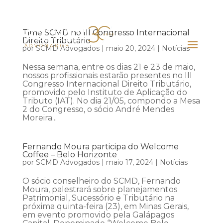
Time SCMD no III Congresso Internacional
Direito Tributário
por
SCMD Advogados
|
maio 20, 2024
|
Notícias
Nessa semana, entre os dias 21 e 23 de maio,
nossos profissionais estarão presentes no III
Congresso Internacional Direito Tributário,
promovido pelo Instituto de Aplicação do
Tributo (IAT). No dia 21/05, compondo a Mesa
2 do Congresso, o sócio André Mendes
Moreira...
Fernando Moura participa do Welcome
Coffee – Belo Horizonte
por
SCMD Advogados
|
maio 17, 2024
|
Notícias
O sócio conselheiro do SCMD, Fernando
Moura, palestrará sobre planejamentos
Patrimonial, Sucessório e Tributário na
próxima quinta-feira (23), em Minas Gerais,
em evento promovido pela Galápagos