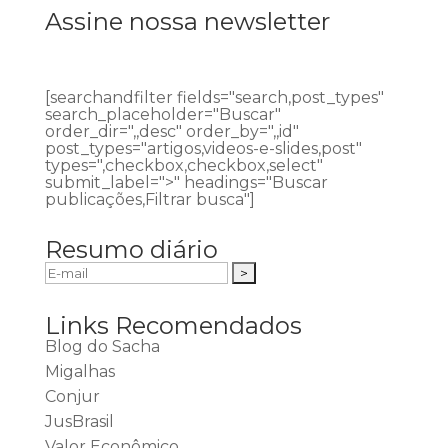
Assine nossa newsletter
[searchandfilter fields="search,post_types"
search_placeholder="Buscar"
order_dir=",,desc" order_by=",,id"
post_types="artigos,videos-e-slides,post"
types=",checkbox,checkbox,select"
submit_label=">" headings="Buscar
publicações,Filtrar busca"]
Resumo diário
Links Recomendados
Blog do Sacha
Migalhas
Conjur
JusBrasil
Valor Econômico