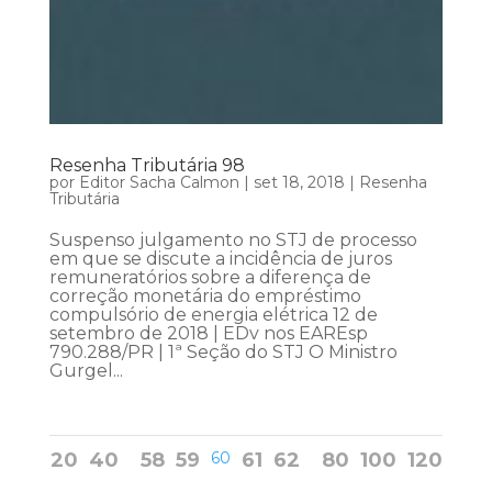
Resenha Tributária 98
por
Editor Sacha Calmon
|
set 18, 2018
|
Resenha
Tributária
Suspenso julgamento no STJ de processo
em que se discute a incidência de juros
remuneratórios sobre a diferença de
correção monetária do empréstimo
compulsório de energia elétrica 12 de
setembro de 2018 | EDv nos EAREsp
790.288/PR | 1ª Seção do STJ O Ministro
Gurgel...
20
40
58
59
60
61
62
80
100
120