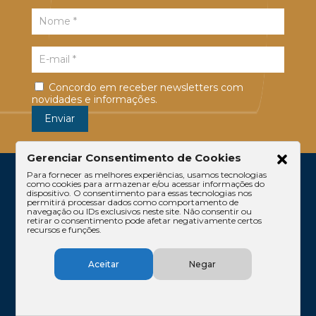
Concordo em receber newsletters com
novidades e informações.
Gerenciar Consentimento de Cookies
Para fornecer as melhores experiências, usamos tecnologias
como cookies para armazenar e/ou acessar informações do
dispositivo. O consentimento para essas tecnologias nos
permitirá processar dados como comportamento de
navegação ou IDs exclusivos neste site. Não consentir ou
retirar o consentimento pode afetar negativamente certos
recursos e funções.
Escritório
Atuação
Equipe
Conteúdos
Aceitar
Negar
Contato
Código de Ética