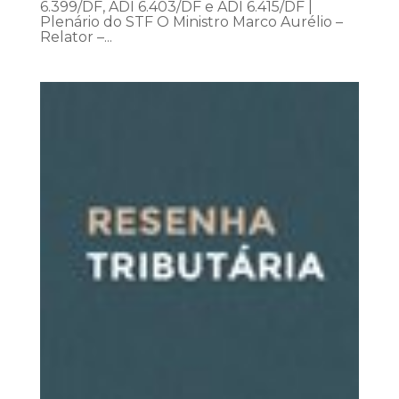
6.399/DF, ADI 6.403/DF e ADI 6.415/DF |
Plenário do STF O Ministro Marco Aurélio –
Relator –...