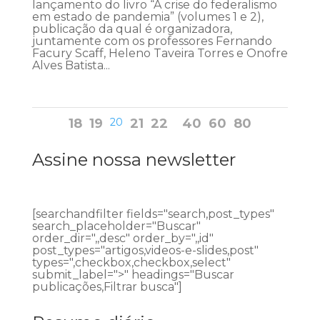
lançamento do livro “A crise do federalismo
em estado de pandemia” (volumes 1 e 2),
publicação da qual é organizadora,
juntamente com os professores Fernando
Facury Scaff, Heleno Taveira Torres e Onofre
Alves Batista...
18
19
20
21
22
40
60
80
Assine nossa newsletter
[searchandfilter fields="search,post_types"
search_placeholder="Buscar"
order_dir=",,desc" order_by=",,id"
post_types="artigos,videos-e-slides,post"
types=",checkbox,checkbox,select"
submit_label=">" headings="Buscar
publicações,Filtrar busca"]