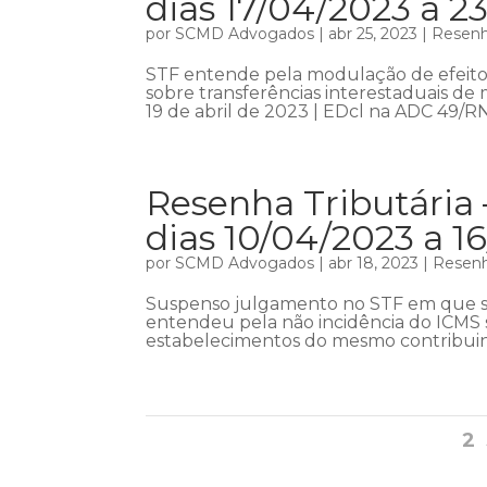
dias 17/04/2023 a 2
por
SCMD Advogados
|
abr 25, 2023
|
Resenha
STF entende pela modulação de efeito
sobre transferências interestaduais d
19 de abril de 2023 | EDcl na ADC 49/RN 
Resenha Tributária 
dias 10/04/2023 a 1
por
SCMD Advogados
|
abr 18, 2023
|
Resenh
Suspenso julgamento no STF em que se
entendeu pela não incidência do ICMS s
estabelecimentos do mesmo contribuinte
2