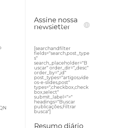
Assine nossa
ublicações
Ouvidoria
Contato
newsletter
o
[searchandfilter
e
fields="search,post_type
s"
search_placeholder="B
uscar" order_dir=",,desc"
order_by=",,id"
post_types="artigos,vide
os-e-slides,post"
types=",checkbox,check
box,select"
submit_label=">"
headings="Buscar
publicações,Filtrar
SQN
busca"]
Resumo diário