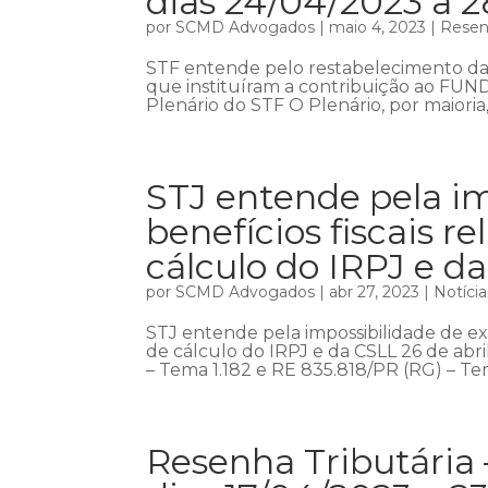
dias 24/04/2023 a 
por
SCMD Advogados
|
maio 4, 2023
|
Resenh
STF entende pelo restabelecimento da e
que instituíram a contribuição ao FUN
Plenário do STF O Plenário, por maioria
STJ entende pela im
benefícios fiscais 
cálculo do IRPJ e d
por
SCMD Advogados
|
abr 27, 2023
|
Notícia
STJ entende pela impossibilidade de exc
de cálculo do IRPJ e da CSLL 26 de abril
– Tema 1.182 e RE 835.818/PR (RG) – Tem
Resenha Tributária 