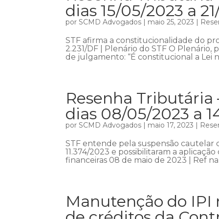
dias 15/05/2023 a 2
por
SCMD Advogados
|
maio 25, 2023
|
Resen
STF afirma a constitucionalidade do p
2.231/DF | Plenário do STF O Plenário,
de julgamento: “É constitucional a Lei n
Resenha Tributária 
dias 08/05/2023 a 1
por
SCMD Advogados
|
maio 17, 2023
|
Resen
STF entende pela suspensão cautelar da
11.374/2023 e possibilitaram a aplicaçã
financeiras 08 de maio de 2023 | Ref na
Manutenção do IPI 
de créditos da Cont