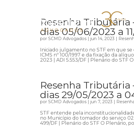
Resenha Tributária 
dias 05/06/2023 a 1
por
SCMD Advogados
|
jun 14, 2023
|
Resenha
Iniciado julgamento no STF em que se d
ICMS nº 100/1997 e da fixação da alíquo
2023 | ADI 5.553/DF | Plenário do STF O 
Resenha Tributária 
dias 29/05/2023 a 
por
SCMD Advogados
|
jun 7, 2023
|
Resenha 
STF entende pela inconstitucionalidad
no Município do tomador do serviço 02
499/DF | Plenário do STF O Plenário, po