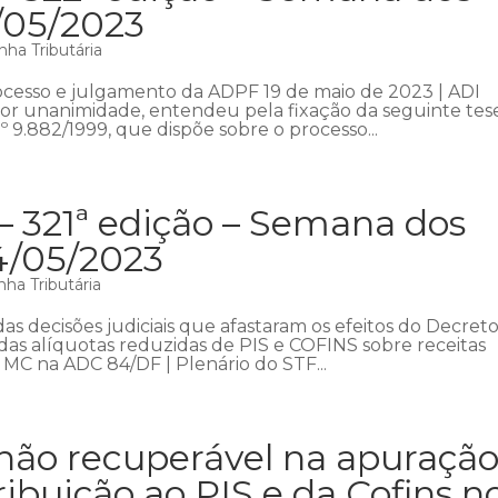
1/05/2023
ha Tributária
rocesso e julgamento da ADPF 19 de maio de 2023 | ADI
 por unanimidade, entendeu pela fixação da seguinte tes
º 9.882/1999, que dispõe sobre o processo...
– 321ª edição – Semana dos
4/05/2023
ha Tributária
s decisões judiciais que afastaram os efeitos do Decreto
o das alíquotas reduzidas de PIS e COFINS sobre receitas
 MC na ADC 84/DF | Plenário do STF...
não recuperável na apuraçã
ribuição ao PIS e da Cofins n