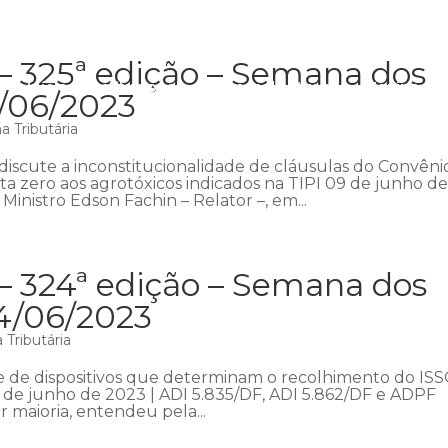
– 325ª edição – Semana dos
Início
Institucional
Áreas de atuação
Equipe
P
1/06/2023
 Tributária
iscute a inconstitucionalidade de cláusulas do Convêni
ta zero aos agrotóxicos indicados na TIPI 09 de junho d
Ministro Edson Fachin – Relator –, em...
– 324ª edição – Semana dos
04/06/2023
Tributária
e de dispositivos que determinam o recolhimento do IS
 de junho de 2023 | ADI 5.835/DF, ADI 5.862/DF e ADPF
r maioria, entendeu pela...