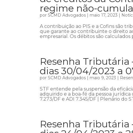
regime não-cumula
por
SCMD Advogados
|
maio 17, 2023
|
Notíc
A contribuição ao PIS e a Cofins são tr
que garante ao contribuinte o direito a
empresarial. Os débitos são calculados p
Resenha Tributária
dias 30/04/2023 a 
por
SCMD Advogados
|
maio 9, 2023
|
Resenh
STF entende pela suspensão da eficáci
adquirido e a boa-fé da pessoa jurídic
7.273/DF e ADI 7.345/DF | Plenário do 
Resenha Tributária 