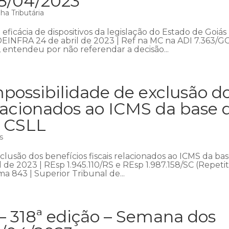
28/04/2023
a Tributária
ficácia de dispositivos da legislação do Estado de Goiás
DEINFRA 24 de abril de 2023 | Ref na MC na ADI 7.363/GO
, entendeu por não referendar a decisão...
possibilidade de exclusão d
relacionados ao ICMS da base 
a CSLL
s
lusão dos benefícios fiscais relacionados ao ICMS da ba
 de 2023 | REsp 1.945.110/RS e REsp 1.987.158/SC (Repetit
a 843 | Superior Tribunal de...
– 318ª edição – Semana dos