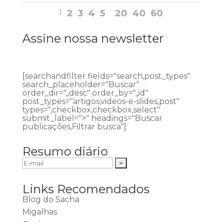
1
2
3
4
5
20
40
60
Assine nossa newsletter
[searchandfilter fields="search,post_types"
search_placeholder="Buscar"
order_dir=",,desc" order_by=",,id"
post_types="artigos,videos-e-slides,post"
types=",checkbox,checkbox,select"
submit_label=">" headings="Buscar
publicações,Filtrar busca"]
Resumo diário
Links Recomendados
Blog do Sacha
Migalhas