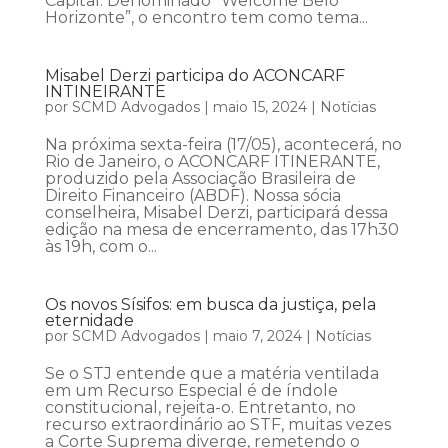
Capital. Denominado “Welcome Belo
Horizonte”, o encontro tem como tema...
Misabel Derzi participa do ACONCARF
INTINEIRANTE
por
SCMD Advogados
|
maio 15, 2024
|
Notícias
Na próxima sexta-feira (17/05), acontecerá, no
Rio de Janeiro, o ACONCARF ITINERANTE,
produzido pela Associação Brasileira de
Direito Financeiro (ABDF). Nossa sócia
conselheira, Misabel Derzi, participará dessa
edição na mesa de encerramento, das 17h30
às 19h, com o...
Os novos Sísifos: em busca da justiça, pela
eternidade
por
SCMD Advogados
|
maio 7, 2024
|
Notícias
Se o STJ entende que a matéria ventilada
em um Recurso Especial é de índole
constitucional, rejeita-o. Entretanto, no
recurso extraordinário ao STF, muitas vezes
a Corte Suprema diverge, remetendo o