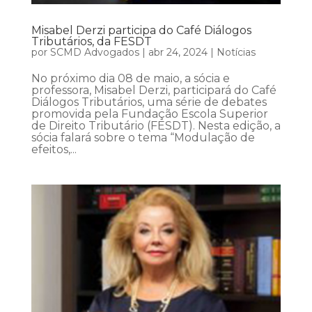
Misabel Derzi participa do Café Diálogos
Tributários, da FESDT
por
SCMD Advogados
|
abr 24, 2024
|
Notícias
No próximo dia 08 de maio, a sócia e
professora, Misabel Derzi, participará do Café
Diálogos Tributários, uma série de debates
promovida pela Fundação Escola Superior
de Direito Tributário (FESDT). Nesta edição, a
sócia falará sobre o tema “Modulação de
efeitos,...