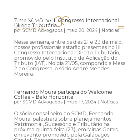
Time SCMD no III Congresso Internacional
Direito Tributário
por
SCMD Advogados
|
maio 20, 2024
|
Notícias
Nessa semana, entre os dias 21 e 23 de maio,
nossos profissionais estarão presentes no III
Congresso Internacional Direito Tributário,
promovido pelo Instituto de Aplicação do
Tributo (IAT). No dia 21/05, compondo a Mesa
2 do Congresso, o sócio André Mendes
Moreira...
Fernando Moura participa do Welcome
Coffee – Belo Horizonte
por
SCMD Advogados
|
maio 17, 2024
|
Notícias
O sócio conselheiro do SCMD, Fernando
Moura, palestrará sobre planejamentos
Patrimonial, Sucessório e Tributário na
próxima quinta-feira (23), em Minas Gerais,
em evento promovido pela Galápagos