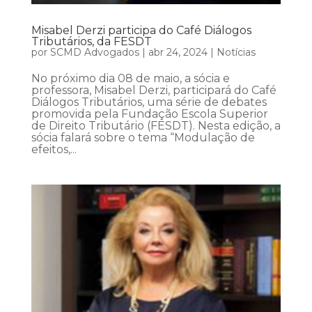
Misabel Derzi participa do Café Diálogos
Tributários, da FESDT
por
SCMD Advogados
|
abr 24, 2024
|
Notícias
No próximo dia 08 de maio, a sócia e
professora, Misabel Derzi, participará do Café
Diálogos Tributários, uma série de debates
promovida pela Fundação Escola Superior
de Direito Tributário (FESDT). Nesta edição, a
sócia falará sobre o tema “Modulação de
efeitos,...