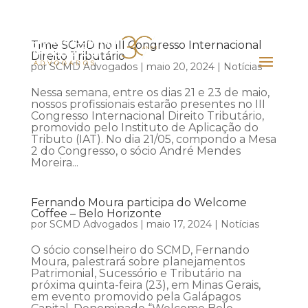
Time SCMD no III Congresso Internacional
Direito Tributário
por
SCMD Advogados
|
maio 20, 2024
|
Notícias
Nessa semana, entre os dias 21 e 23 de maio,
nossos profissionais estarão presentes no III
Congresso Internacional Direito Tributário,
promovido pelo Instituto de Aplicação do
Tributo (IAT). No dia 21/05, compondo a Mesa
2 do Congresso, o sócio André Mendes
Moreira...
Fernando Moura participa do Welcome
Coffee – Belo Horizonte
por
SCMD Advogados
|
maio 17, 2024
|
Notícias
O sócio conselheiro do SCMD, Fernando
Moura, palestrará sobre planejamentos
Patrimonial, Sucessório e Tributário na
próxima quinta-feira (23), em Minas Gerais,
em evento promovido pela Galápagos