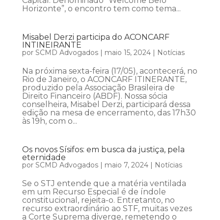
Capital. Denominado “Welcome Belo
Horizonte”, o encontro tem como tema...
Misabel Derzi participa do ACONCARF
INTINEIRANTE
por
SCMD Advogados
|
maio 15, 2024
|
Notícias
Na próxima sexta-feira (17/05), acontecerá, no
Rio de Janeiro, o ACONCARF ITINERANTE,
produzido pela Associação Brasileira de
Direito Financeiro (ABDF). Nossa sócia
conselheira, Misabel Derzi, participará dessa
edição na mesa de encerramento, das 17h30
às 19h, com o...
Os novos Sísifos: em busca da justiça, pela
eternidade
por
SCMD Advogados
|
maio 7, 2024
|
Notícias
Se o STJ entende que a matéria ventilada
em um Recurso Especial é de índole
constitucional, rejeita-o. Entretanto, no
recurso extraordinário ao STF, muitas vezes
a Corte Suprema diverge, remetendo o