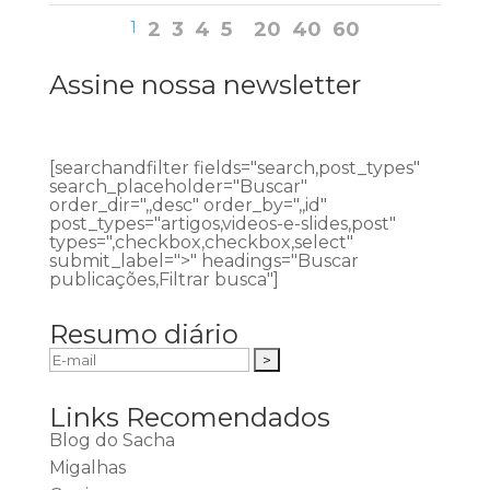
1
2
3
4
5
20
40
60
Assine nossa newsletter
[searchandfilter fields="search,post_types"
search_placeholder="Buscar"
order_dir=",,desc" order_by=",,id"
post_types="artigos,videos-e-slides,post"
types=",checkbox,checkbox,select"
submit_label=">" headings="Buscar
publicações,Filtrar busca"]
Resumo diário
Links Recomendados
Blog do Sacha
Migalhas