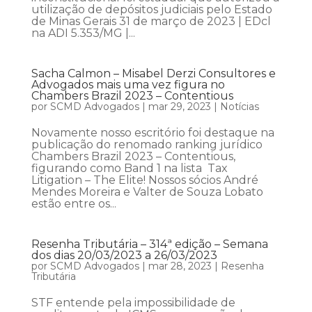
utilização de depósitos judiciais pelo Estado
de Minas Gerais 31 de março de 2023 | EDcl
na ADI 5.353/MG |...
Sacha Calmon – Misabel Derzi Consultores e
Advogados mais uma vez figura no
Chambers Brazil 2023 – Contentious
por
SCMD Advogados
|
mar 29, 2023
|
Notícias
Novamente nosso escritório foi destaque na
publicação do renomado ranking jurídico
Chambers Brazil 2023 – Contentious,
figurando como Band 1 na lista Tax
Litigation – The Elite! Nossos sócios André
Mendes Moreira e Valter de Souza Lobato
estão entre os...
Resenha Tributária – 314ª edição – Semana
dos dias 20/03/2023 a 26/03/2023
por
SCMD Advogados
|
mar 28, 2023
|
Resenha
Tributária
STF entende pela impossibilidade de