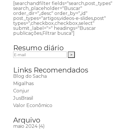
[searchandfilter fields="search,post_types"
search_placeholder="Buscar"
order_dir=",,desc" order_by=",,id"
post_types="artigos,videos-e-slides,post"
types=",checkbox,checkbox,select"
submit_label=">" headings="Buscar
publicações,Filtrar busca"]
Resumo diário
Links Recomendados
Blog do Sacha
Migalhas
Conjur
JusBrasil
Valor Econômico
Arquivo
maio 2024
(4)