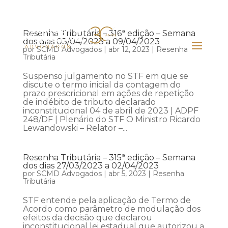
Resenha Tributária – 316ª edição – Semana
dos dias 03/04/2023 a 09/04/2023
por
SCMD Advogados
|
abr 12, 2023
|
Resenha
Tributária
Suspenso julgamento no STF em que se
discute o termo inicial da contagem do
prazo prescricional em ações de repetição
de indébito de tributo declarado
inconstitucional 04 de abril de 2023 | ADPF
248/DF | Plenário do STF O Ministro Ricardo
Lewandowski – Relator –...
Resenha Tributária – 315ª edição – Semana
dos dias 27/03/2023 a 02/04/2023
por
SCMD Advogados
|
abr 5, 2023
|
Resenha
Tributária
STF entende pela aplicação de Termo de
Acordo como parâmetro de modulação dos
efeitos da decisão que declarou
inconstitucional lei estadual que autorizou a