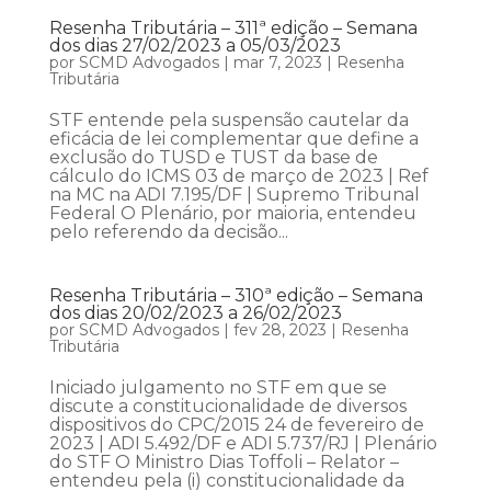
Resenha Tributária – 311ª edição – Semana
dos dias 27/02/2023 a 05/03/2023
por
SCMD Advogados
|
mar 7, 2023
|
Resenha
Tributária
STF entende pela suspensão cautelar da
eficácia de lei complementar que define a
exclusão do TUSD e TUST da base de
cálculo do ICMS 03 de março de 2023 | Ref
na MC na ADI 7.195/DF | Supremo Tribunal
Federal O Plenário, por maioria, entendeu
pelo referendo da decisão...
Resenha Tributária – 310ª edição – Semana
dos dias 20/02/2023 a 26/02/2023
por
SCMD Advogados
|
fev 28, 2023
|
Resenha
Tributária
Iniciado julgamento no STF em que se
discute a constitucionalidade de diversos
dispositivos do CPC/2015 24 de fevereiro de
2023 | ADI 5.492/DF e ADI 5.737/RJ | Plenário
do STF O Ministro Dias Toffoli – Relator –
entendeu pela (i) constitucionalidade da