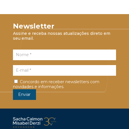
Newsletter
Assine e receba nossas atualizações direto em
seu email.
Concordo em receber newsletters com
novidades e informações.