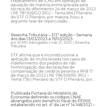
creditamento de ICMS em operação de
aquisição de matéria-prima gravada pela
técnica do diferimento 24 de março de 2023
| RE 781.926/GO (RG) – Tema 694 | Plenário
do STF O Plenário, por maioria, fixou a
seguinte tese de repercussão...
Resenha Tributária – 313ª edição – Semana
dos dias 13/03/2023 a 19/03/2023
por
SCMD Advogados
|
mar 21, 2023
|
Resenha
Tributária
STF afirma que é inconstitucional a
aplicação de multa isolada nos casos de
indeferimento dos pedidos de não
homologação das declarações de
compensação de créditos perante a RFB 17
de março de 2023 | RE 796.939/RS (RG) –
Tema 736 | Plenário do STF O Plenário, por...
Publicada Portaria do Ministério da
Economia definindo os códigos CNAE
abrangidos pelo benefício fiscal do PERSE
estabelecido no art. 4º da Lei nº 14.148/2021 –