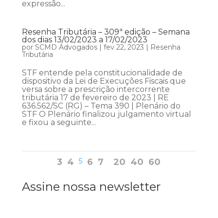
expressão...
Resenha Tributária – 309ª edição – Semana
dos dias 13/02/2023 a 17/02/2023
por
SCMD Advogados
|
fev 22, 2023
|
Resenha
Tributária
STF entende pela constitucionalidade de
dispositivo da Lei de Execuções Fiscais que
versa sobre a prescrição intercorrente
tributária 17 de fevereiro de 2023 | RE
636.562/SC (RG) – Tema 390 | Plenário do
STF O Plenário finalizou julgamento virtual
e fixou a seguinte...
3
4
5
6
7
20
40
60
Assine nossa newsletter