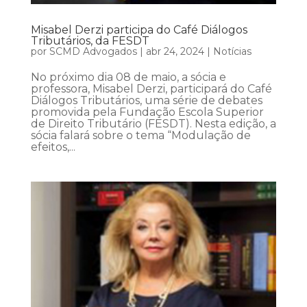
Misabel Derzi participa do Café Diálogos
Tributários, da FESDT
por
SCMD Advogados
|
abr 24, 2024
|
Notícias
No próximo dia 08 de maio, a sócia e
professora, Misabel Derzi, participará do Café
Diálogos Tributários, uma série de debates
promovida pela Fundação Escola Superior
de Direito Tributário (FESDT). Nesta edição, a
sócia falará sobre o tema “Modulação de
efeitos,...