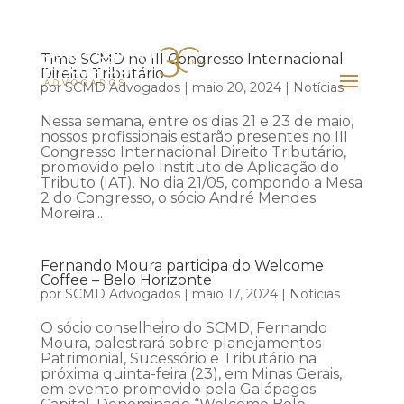
Time SCMD no III Congresso Internacional
Direito Tributário
por
SCMD Advogados
|
maio 20, 2024
|
Notícias
Nessa semana, entre os dias 21 e 23 de maio,
nossos profissionais estarão presentes no III
Congresso Internacional Direito Tributário,
promovido pelo Instituto de Aplicação do
Tributo (IAT). No dia 21/05, compondo a Mesa
2 do Congresso, o sócio André Mendes
Moreira...
Fernando Moura participa do Welcome
Coffee – Belo Horizonte
por
SCMD Advogados
|
maio 17, 2024
|
Notícias
O sócio conselheiro do SCMD, Fernando
Moura, palestrará sobre planejamentos
Patrimonial, Sucessório e Tributário na
próxima quinta-feira (23), em Minas Gerais,
em evento promovido pela Galápagos