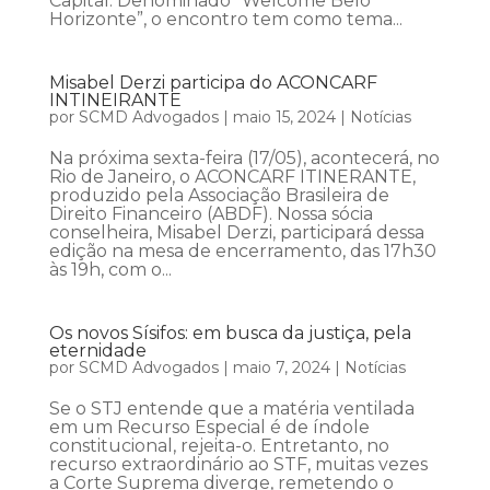
Capital. Denominado “Welcome Belo
Horizonte”, o encontro tem como tema...
Misabel Derzi participa do ACONCARF
INTINEIRANTE
por
SCMD Advogados
|
maio 15, 2024
|
Notícias
Na próxima sexta-feira (17/05), acontecerá, no
Rio de Janeiro, o ACONCARF ITINERANTE,
produzido pela Associação Brasileira de
Direito Financeiro (ABDF). Nossa sócia
conselheira, Misabel Derzi, participará dessa
edição na mesa de encerramento, das 17h30
às 19h, com o...
Os novos Sísifos: em busca da justiça, pela
eternidade
por
SCMD Advogados
|
maio 7, 2024
|
Notícias
Se o STJ entende que a matéria ventilada
em um Recurso Especial é de índole
constitucional, rejeita-o. Entretanto, no
recurso extraordinário ao STF, muitas vezes
a Corte Suprema diverge, remetendo o