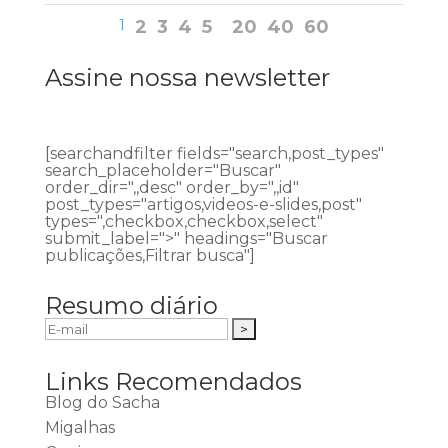
1
2
3
4
5
20
40
60
Assine nossa newsletter
[searchandfilter fields="search,post_types"
search_placeholder="Buscar"
order_dir=",,desc" order_by=",,id"
post_types="artigos,videos-e-slides,post"
types=",checkbox,checkbox,select"
submit_label=">" headings="Buscar
publicações,Filtrar busca"]
Resumo diário
Links Recomendados
Blog do Sacha
Migalhas