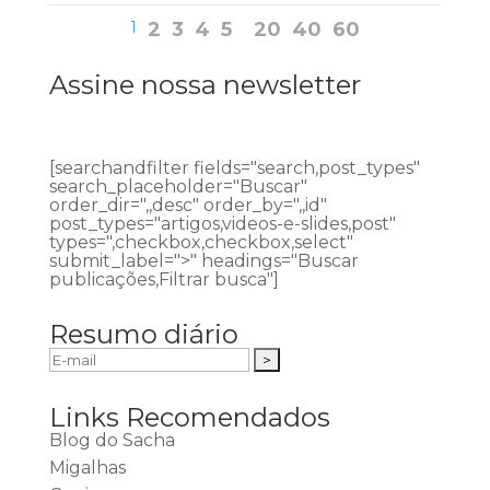
1
2
3
4
5
20
40
60
Assine nossa newsletter
[searchandfilter fields="search,post_types"
search_placeholder="Buscar"
order_dir=",,desc" order_by=",,id"
post_types="artigos,videos-e-slides,post"
types=",checkbox,checkbox,select"
submit_label=">" headings="Buscar
publicações,Filtrar busca"]
Resumo diário
Links Recomendados
Blog do Sacha
Migalhas