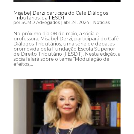
Misabel Derzi participa do Café Diálogos
Tributários, da FESDT
por
SCMD Advogados
|
abr 24, 2024
|
Notícias
No próximo dia 08 de maio, a sócia e
professora, Misabel Derzi, participará do Café
Diálogos Tributários, uma série de debates
promovida pela Fundação Escola Superior
de Direito Tributário (FESDT). Nesta edição, a
sócia falará sobre o tema “Modulação de
efeitos,...