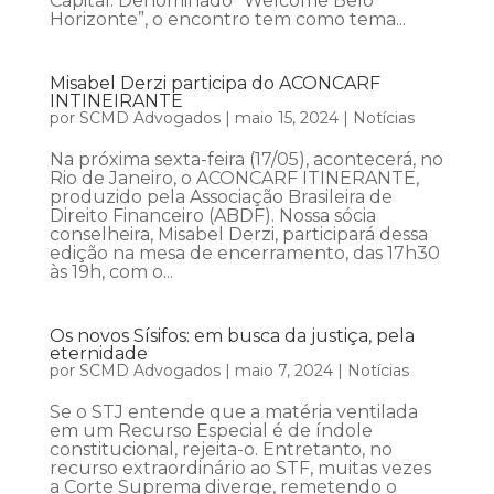
Capital. Denominado “Welcome Belo
Horizonte”, o encontro tem como tema...
Misabel Derzi participa do ACONCARF
INTINEIRANTE
por
SCMD Advogados
|
maio 15, 2024
|
Notícias
Na próxima sexta-feira (17/05), acontecerá, no
Rio de Janeiro, o ACONCARF ITINERANTE,
produzido pela Associação Brasileira de
Direito Financeiro (ABDF). Nossa sócia
conselheira, Misabel Derzi, participará dessa
edição na mesa de encerramento, das 17h30
às 19h, com o...
Os novos Sísifos: em busca da justiça, pela
eternidade
por
SCMD Advogados
|
maio 7, 2024
|
Notícias
Se o STJ entende que a matéria ventilada
em um Recurso Especial é de índole
constitucional, rejeita-o. Entretanto, no
recurso extraordinário ao STF, muitas vezes
a Corte Suprema diverge, remetendo o