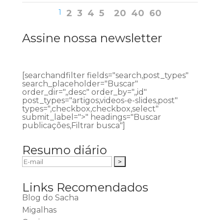
1
2
3
4
5
20
40
60
Assine nossa newsletter
[searchandfilter fields="search,post_types"
search_placeholder="Buscar"
order_dir=",,desc" order_by=",,id"
post_types="artigos,videos-e-slides,post"
types=",checkbox,checkbox,select"
submit_label=">" headings="Buscar
publicações,Filtrar busca"]
Resumo diário
Links Recomendados
Blog do Sacha
Migalhas