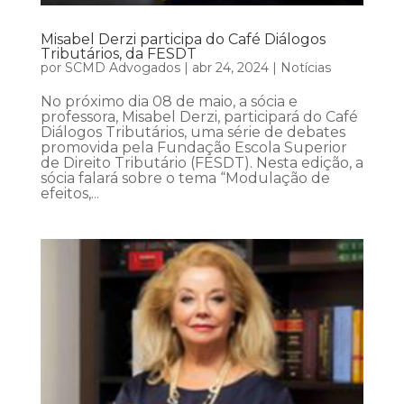
Misabel Derzi participa do Café Diálogos
Tributários, da FESDT
por
SCMD Advogados
|
abr 24, 2024
|
Notícias
No próximo dia 08 de maio, a sócia e
professora, Misabel Derzi, participará do Café
Diálogos Tributários, uma série de debates
promovida pela Fundação Escola Superior
de Direito Tributário (FESDT). Nesta edição, a
sócia falará sobre o tema “Modulação de
efeitos,...