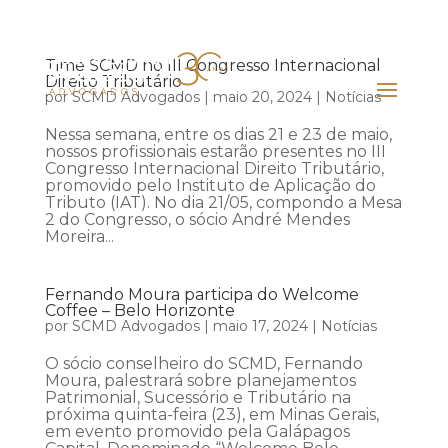
Time SCMD no III Congresso Internacional
Direito Tributário
por
SCMD Advogados
|
maio 20, 2024
|
Notícias
Nessa semana, entre os dias 21 e 23 de maio,
nossos profissionais estarão presentes no III
Congresso Internacional Direito Tributário,
promovido pelo Instituto de Aplicação do
Tributo (IAT). No dia 21/05, compondo a Mesa
2 do Congresso, o sócio André Mendes
Moreira...
Fernando Moura participa do Welcome
Coffee – Belo Horizonte
por
SCMD Advogados
|
maio 17, 2024
|
Notícias
O sócio conselheiro do SCMD, Fernando
Moura, palestrará sobre planejamentos
Patrimonial, Sucessório e Tributário na
próxima quinta-feira (23), em Minas Gerais,
em evento promovido pela Galápagos