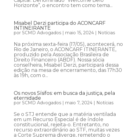
Capital. Denominado “Welcome Belo
Horizonte”, o encontro tem como tema...
Misabel Derzi participa do ACONCARF
INTINEIRANTE
por
SCMD Advogados
|
maio 15, 2024
|
Notícias
Na próxima sexta-feira (17/05), acontecerá, no
Rio de Janeiro, o ACONCARF ITINERANTE,
produzido pela Associação Brasileira de
Direito Financeiro (ABDF). Nossa sócia
conselheira, Misabel Derzi, participará dessa
edição na mesa de encerramento, das 17h30
às 19h, com o...
Os novos Sísifos: em busca da justiça, pela
eternidade
por
SCMD Advogados
|
maio 7, 2024
|
Notícias
Se o STJ entende que a matéria ventilada
em um Recurso Especial é de índole
constitucional, rejeita-o. Entretanto, no
recurso extraordinário ao STF, muitas vezes
a Corte Suprema diverge, remetendo o