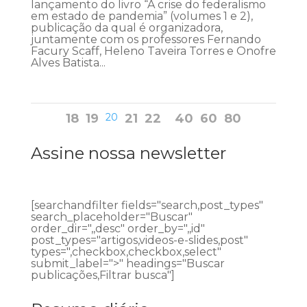
lançamento do livro “A crise do federalismo
em estado de pandemia” (volumes 1 e 2),
publicação da qual é organizadora,
juntamente com os professores Fernando
Facury Scaff, Heleno Taveira Torres e Onofre
Alves Batista...
18
19
20
21
22
40
60
80
Assine nossa newsletter
[searchandfilter fields="search,post_types"
search_placeholder="Buscar"
order_dir=",,desc" order_by=",,id"
post_types="artigos,videos-e-slides,post"
types=",checkbox,checkbox,select"
submit_label=">" headings="Buscar
publicações,Filtrar busca"]