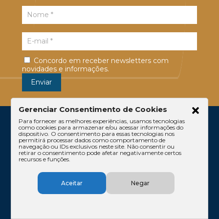
Concordo em receber newsletters com
novidades e informações.
Gerenciar Consentimento de Cookies
Para fornecer as melhores experiências, usamos tecnologias
como cookies para armazenar e/ou acessar informações do
dispositivo. O consentimento para essas tecnologias nos
permitirá processar dados como comportamento de
navegação ou IDs exclusivos neste site. Não consentir ou
retirar o consentimento pode afetar negativamente certos
recursos e funções.
Escritório
Atuação
Equipe
Conteúdos
Aceitar
Negar
Contato
Código de Ética