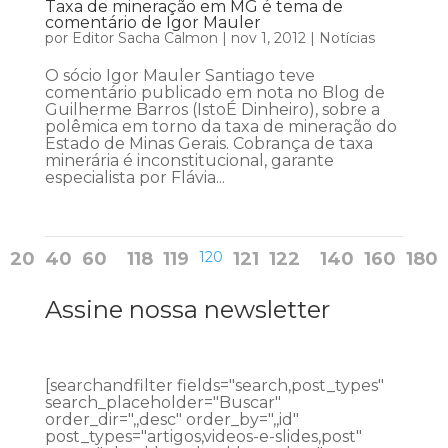
Taxa de mineração em MG é tema de
comentário de Igor Mauler
por
Editor Sacha Calmon
|
nov 1, 2012
|
Notícias
O sócio Igor Mauler Santiago teve
comentário publicado em nota no Blog de
Guilherme Barros (IstoÉ Dinheiro), sobre a
polêmica em torno da taxa de mineração do
Estado de Minas Gerais. Cobrança de taxa
minerária é inconstitucional, garante
especialista por Flávia...
20
40
60
118
119
120
121
122
140
160
180
Assine nossa newsletter
[searchandfilter fields="search,post_types"
search_placeholder="Buscar"
order_dir=",,desc" order_by=",,id"
post_types="artigos,videos-e-slides,post"