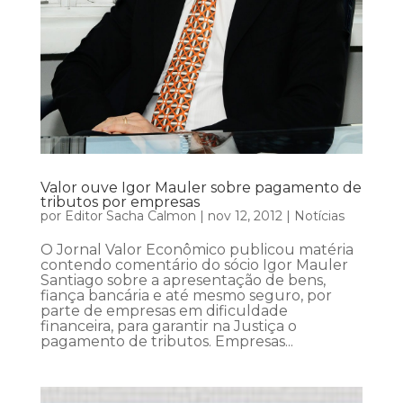
Valor ouve Igor Mauler sobre pagamento de
tributos por empresas
por
Editor Sacha Calmon
|
nov 12, 2012
|
Notícias
O Jornal Valor Econômico publicou matéria
contendo comentário do sócio Igor Mauler
Santiago sobre a apresentação de bens,
fiança bancária e até mesmo seguro, por
parte de empresas em dificuldade
financeira, para garantir na Justiça o
pagamento de tributos. Empresas...