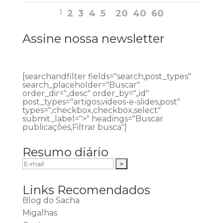
1
2
3
4
5
20
40
60
Assine nossa newsletter
[searchandfilter fields="search,post_types"
search_placeholder="Buscar"
order_dir=",,desc" order_by=",,id"
post_types="artigos,videos-e-slides,post"
types=",checkbox,checkbox,select"
submit_label=">" headings="Buscar
publicações,Filtrar busca"]
Resumo diário
Links Recomendados
Blog do Sacha
Migalhas