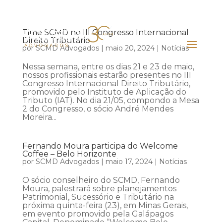
Time SCMD no III Congresso Internacional
Direito Tributário
por
SCMD Advogados
|
maio 20, 2024
|
Notícias
Nessa semana, entre os dias 21 e 23 de maio,
nossos profissionais estarão presentes no III
Congresso Internacional Direito Tributário,
promovido pelo Instituto de Aplicação do
Tributo (IAT). No dia 21/05, compondo a Mesa
2 do Congresso, o sócio André Mendes
Moreira...
Fernando Moura participa do Welcome
Coffee – Belo Horizonte
por
SCMD Advogados
|
maio 17, 2024
|
Notícias
O sócio conselheiro do SCMD, Fernando
Moura, palestrará sobre planejamentos
Patrimonial, Sucessório e Tributário na
próxima quinta-feira (23), em Minas Gerais,
em evento promovido pela Galápagos