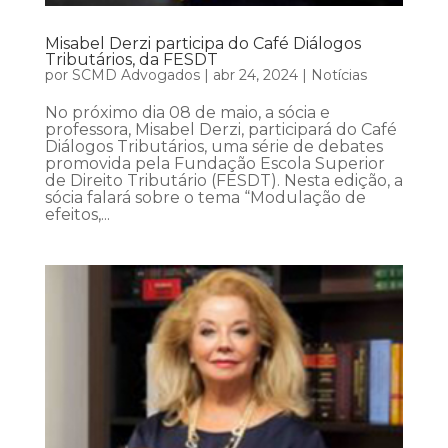
Misabel Derzi participa do Café Diálogos
Tributários, da FESDT
por
SCMD Advogados
|
abr 24, 2024
|
Notícias
No próximo dia 08 de maio, a sócia e
professora, Misabel Derzi, participará do Café
Diálogos Tributários, uma série de debates
promovida pela Fundação Escola Superior
de Direito Tributário (FESDT). Nesta edição, a
sócia falará sobre o tema “Modulação de
efeitos,...