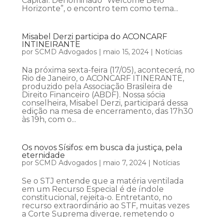
Capital. Denominado “Welcome Belo
Horizonte”, o encontro tem como tema...
Misabel Derzi participa do ACONCARF
INTINEIRANTE
por
SCMD Advogados
|
maio 15, 2024
|
Notícias
Na próxima sexta-feira (17/05), acontecerá, no
Rio de Janeiro, o ACONCARF ITINERANTE,
produzido pela Associação Brasileira de
Direito Financeiro (ABDF). Nossa sócia
conselheira, Misabel Derzi, participará dessa
edição na mesa de encerramento, das 17h30
às 19h, com o...
Os novos Sísifos: em busca da justiça, pela
eternidade
por
SCMD Advogados
|
maio 7, 2024
|
Notícias
Se o STJ entende que a matéria ventilada
em um Recurso Especial é de índole
constitucional, rejeita-o. Entretanto, no
recurso extraordinário ao STF, muitas vezes
a Corte Suprema diverge, remetendo o