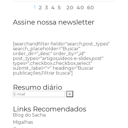
1
2
3
4
5
20
40
60
Assine nossa newsletter
[searchandfilter fields="search,post_types"
search_placeholder="Buscar"
order_dir=",,desc" order_by=",,id"
post_types="artigos,videos-e-slides,post"
types=",checkbox,checkbox,select"
submit_label=">" headings="Buscar
publicações,Filtrar busca"]
Resumo diário
Links Recomendados
Blog do Sacha
Migalhas