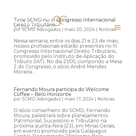
Time SCMD no III Congresso Internacional
Direito Tributário
por
SCMD Advogados
|
maio 20, 2024
|
Notícias
Nessa semana, entre os dias 21 e 23 de maio,
nossos profissionais estarão presentes no III
Congresso Internacional Direito Tributário,
promovido pelo Instituto de Aplicação do
Tributo (IAT). No dia 21/05, compondo a Mesa
2 do Congresso, o sócio André Mendes
Moreira...
Fernando Moura participa do Welcome
Coffee – Belo Horizonte
por
SCMD Advogados
|
maio 17, 2024
|
Notícias
O sócio conselheiro do SCMD, Fernando
Moura, palestrará sobre planejamentos
Patrimonial, Sucessório e Tributário na
próxima quinta-feira (23), em Minas Gerais,
em evento promovido pela Galápagos