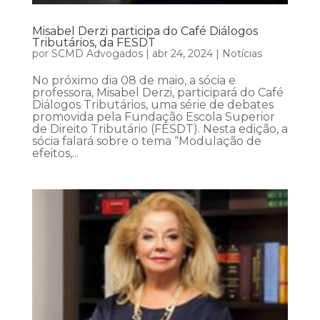
Misabel Derzi participa do Café Diálogos
Tributários, da FESDT
por
SCMD Advogados
|
abr 24, 2024
|
Notícias
No próximo dia 08 de maio, a sócia e
professora, Misabel Derzi, participará do Café
Diálogos Tributários, uma série de debates
promovida pela Fundação Escola Superior
de Direito Tributário (FESDT). Nesta edição, a
sócia falará sobre o tema “Modulação de
efeitos,...