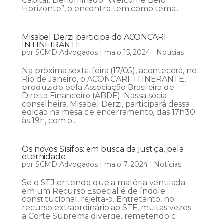
Capital. Denominado “Welcome Belo
Horizonte”, o encontro tem como tema...
Misabel Derzi participa do ACONCARF
INTINEIRANTE
por
SCMD Advogados
|
maio 15, 2024
|
Notícias
Na próxima sexta-feira (17/05), acontecerá, no
Rio de Janeiro, o ACONCARF ITINERANTE,
produzido pela Associação Brasileira de
Direito Financeiro (ABDF). Nossa sócia
conselheira, Misabel Derzi, participará dessa
edição na mesa de encerramento, das 17h30
às 19h, com o...
Os novos Sísifos: em busca da justiça, pela
eternidade
por
SCMD Advogados
|
maio 7, 2024
|
Notícias
Se o STJ entende que a matéria ventilada
em um Recurso Especial é de índole
constitucional, rejeita-o. Entretanto, no
recurso extraordinário ao STF, muitas vezes
a Corte Suprema diverge, remetendo o