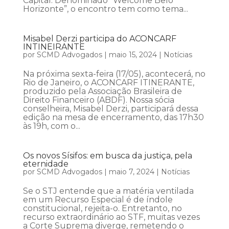
Capital. Denominado “Welcome Belo
Horizonte”, o encontro tem como tema...
Misabel Derzi participa do ACONCARF
INTINEIRANTE
por
SCMD Advogados
|
maio 15, 2024
|
Notícias
Na próxima sexta-feira (17/05), acontecerá, no
Rio de Janeiro, o ACONCARF ITINERANTE,
produzido pela Associação Brasileira de
Direito Financeiro (ABDF). Nossa sócia
conselheira, Misabel Derzi, participará dessa
edição na mesa de encerramento, das 17h30
às 19h, com o...
Os novos Sísifos: em busca da justiça, pela
eternidade
por
SCMD Advogados
|
maio 7, 2024
|
Notícias
Se o STJ entende que a matéria ventilada
em um Recurso Especial é de índole
constitucional, rejeita-o. Entretanto, no
recurso extraordinário ao STF, muitas vezes
a Corte Suprema diverge, remetendo o