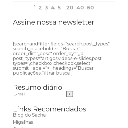
1
2
3
4
5
20
40
60
Assine nossa newsletter
[searchandfilter fields="search,post_types"
search_placeholder="Buscar"
order_dir=",,desc" order_by=",,id"
post_types="artigos,videos-e-slides,post"
types=",checkbox,checkbox,select"
submit_label=">" headings="Buscar
publicações,Filtrar busca"]
Resumo diário
Links Recomendados
Blog do Sacha
Migalhas