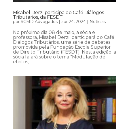
Misabel Derzi participa do Café Diálogos
Tributários, da FESDT
por
SCMD Advogados
|
abr 24, 2024
|
Notícias
No próximo dia 08 de maio, a sócia e
professora, Misabel Derzi, participará do Café
Diálogos Tributários, uma série de debates
promovida pela Fundação Escola Superior
de Direito Tributário (FESDT). Nesta edição, a
sócia falará sobre o tema “Modulação de
efeitos,...