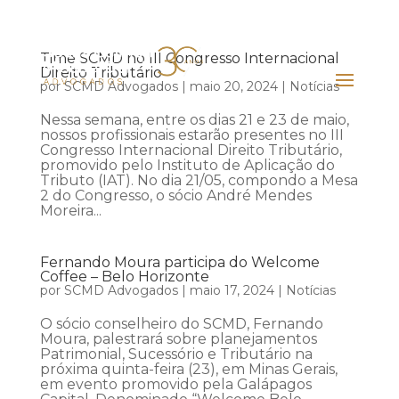
Time SCMD no III Congresso Internacional
Direito Tributário
por
SCMD Advogados
|
maio 20, 2024
|
Notícias
Nessa semana, entre os dias 21 e 23 de maio,
nossos profissionais estarão presentes no III
Congresso Internacional Direito Tributário,
promovido pelo Instituto de Aplicação do
Tributo (IAT). No dia 21/05, compondo a Mesa
2 do Congresso, o sócio André Mendes
Moreira...
Fernando Moura participa do Welcome
Coffee – Belo Horizonte
por
SCMD Advogados
|
maio 17, 2024
|
Notícias
O sócio conselheiro do SCMD, Fernando
Moura, palestrará sobre planejamentos
Patrimonial, Sucessório e Tributário na
próxima quinta-feira (23), em Minas Gerais,
em evento promovido pela Galápagos